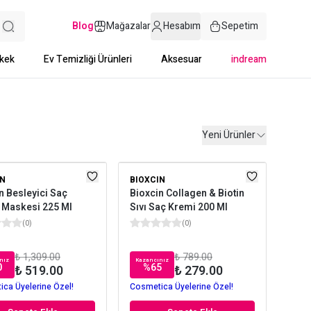
Blog
Mağazalar
Hesabım
Sepetim
kek
Ev Temizliği Ürünleri
Aksesuar
indream
Yeni Ürünler
IN
BIOXCIN
n Besleyici Saç
Bioxcin Collagen & Biotin
 Maskesi 225 Ml
Sıvı Saç Kremi 200 Ml
(
0
)
(
0
)
₺ 1,309.00
₺ 789.00
nız
Kazancınız
0
%
65
₺ 519.00
₺ 279.00
ca Üyelerine Özel!
Cosmetica Üyelerine Özel!