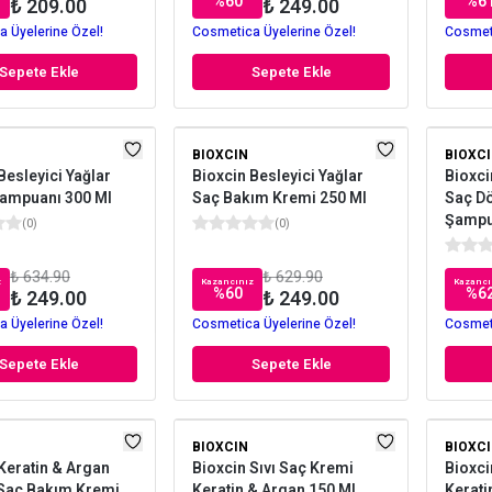
%
60
%
6
₺ 209.00
₺ 249.00
 Üyelerine Özel!
Cosmetica Üyelerine Özel!
Cosmeti
Sepete Ekle
Sepete Ekle
BIOXCIN
BIOXC
Besleyici Yağlar
Bioxcin Besleyici Yağlar
Bioxci
ampuanı 300 Ml
Saç Bakım Kremi 250 Ml
Saç D
Şampu
(
0
)
(
0
)
₺ 634.90
₺ 629.90
z
Kazancınız
Kazancı
%
60
%
6
₺ 249.00
₺ 249.00
 Üyelerine Özel!
Cosmetica Üyelerine Özel!
Cosmeti
Sepete Ekle
Sepete Ekle
BIOXCIN
BIOXC
Keratin & Argan
Bioxcin Sıvı Saç Kremi
Bioxci
 Saç Bakım Kremi
Keratin & Argan 150 Ml
Kerati