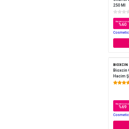
250 Ml
Kazancını
%
60
Cosmetica
BIOXCIN
Bioxcin 
Hacim Ş
Kazancını
%
69
Cosmetica