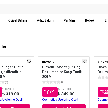
Kişisel Bakım
Ağız Bakım
Parfüm
Bebek
Er
nler
BIOXCIN
BIOXC
Collagen Biotin
Bioxcin Forte Yoğun Saç
Bioxci
 Şekillendirici
Dökülmesine Karşı Tonik
Bakım
0 Ml
200 Ml
(
0
)
(
0
)
₺ 820.00
₺ 875.00
z
Kazancınız
Kazancı
%
60
%
6
₺ 319.00
₺ 349.00
 Üyelerine Özel!
Cosmetica Üyelerine Özel!
Cosmeti