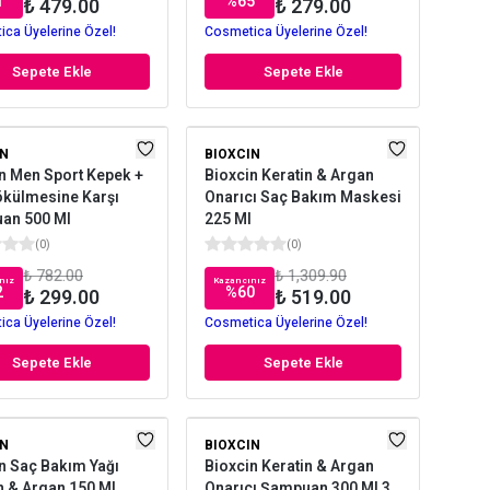
1
%
65
₺ 479.00
₺ 279.00
ca Üyelerine Özel!
Cosmetica Üyelerine Özel!
Sepete Ekle
Sepete Ekle
IN
BIOXCIN
n Men Sport Kepek +
Bioxcin Keratin & Argan
ökülmesine Karşı
Onarıcı Saç Bakım Maskesi
an 500 Ml
225 Ml
(
0
)
(
0
)
₺ 782.00
₺ 1,309.90
nız
Kazancınız
2
%
60
₺ 299.00
₺ 519.00
ca Üyelerine Özel!
Cosmetica Üyelerine Özel!
Sepete Ekle
Sepete Ekle
IN
BIOXCIN
n Saç Bakım Yağı
Bioxcin Keratin & Argan
n & Argan 150 Ml
Onarıcı Şampuan 300 Ml 3