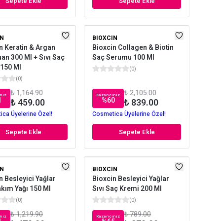
Sepete Ekle
Sepete Ekle
IN
BIOXCIN
n Keratin & Argan
Bioxcin Collagen & Biotin
n 300 Ml + Sıvı Saç
Saç Serumu 100 Ml
150 Ml
(
0
)
(
0
)
₺ 1,164.90
₺ 2,105.00
nız
Kazancınız
1
%
60
₺ 459.00
₺ 839.00
ca Üyelerine Özel!
Cosmetica Üyelerine Özel!
Sepete Ekle
Sepete Ekle
IN
BIOXCIN
n Besleyici Yağlar
Bioxcin Besleyici Yağlar
kım Yağı 150 Ml
Sıvı Saç Kremi 200 Ml
(
0
)
(
0
)
₺ 1,219.90
₺ 789.00
nız
Kazancınız