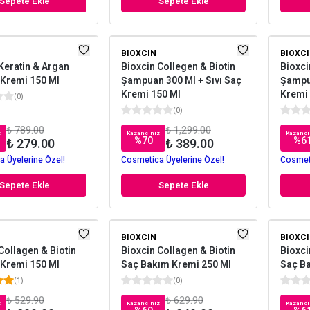
Sepete Ekle
Sepete Ekle
BIOXCIN
BIOXC
Keratin & Argan
Bioxcin Collegen & Biotin
Bioxci
 Kremi 150 Ml
Şampuan 300 Ml + Sıvı Saç
Şampua
Kremi 150 Ml
Kremi 
(
0
)
(
0
)
₺ 789.00
₺ 1,299.00
z
Kazancınız
Kazancı
%
70
%
6
₺ 279.00
₺ 389.00
 Üyelerine Özel!
Cosmetica Üyelerine Özel!
Cosmeti
Sepete Ekle
Sepete Ekle
BIOXCIN
BIOXC
Collagen & Biotin
Bioxcin Collagen & Biotin
Bioxci
 Kremi 150 Ml
Saç Bakım Kremi 250 Ml
Saç Ba
(
1
)
(
0
)
₺ 529.90
₺ 629.90
z
Kazancınız
Kazancı