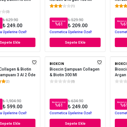
(
1
)
(
0
)
₺ 629.90
₺ 529.90
z
Kazancınız
Kazancı
%
61
%
6
₺ 249.00
₺ 209.00
 Üyelerine Özel!
Cosmetica Üyelerine Özel!
Cosmeti
Sepete Ekle
Sepete Ekle
BIOXCIN
BIOXC
Collagen & Biotin
Bioxcin Şampuan Collagen
Bioxci
ampuanı 3 Al 2 Öde
& Biotin 300 Ml
Argan 
(
2
)
(
0
)
₺ 1,904.90
₺ 634.90
z
Kazancınız
Kazancı
%
61
%
6
₺ 599.00
₺ 249.00
 Üyelerine Özel!
Cosmetica Üyelerine Özel!
Cosmeti
Sepete Ekle
Sepete Ekle