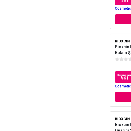
%
61
Cosmetica
BIOXCIN
Bioxcin 
Bakım Ş
Kazancını
%
61
Cosmetica
BIOXCIN
Bioxcin 
Onarıcı