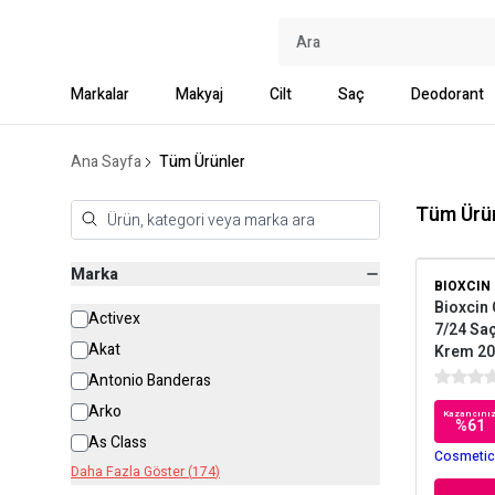
Markalar
Makyaj
Cilt
Saç
Deodorant
Ana Sayfa
Tüm Ürünler
Tüm Ürü
Marka
BIOXCIN
Bioxcin 
Activex
7/24 Saç
Akat
Krem 20
Antonio Banderas
Arko
Kazancını
%
61
As Class
Cosmetica
Daha Fazla Göster
(
174
)