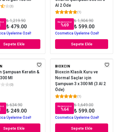
Al 2 Öde
(
3
)
(
1
)
₺ 1,219.90
₺ 1,904.90
nız
Kazancınız
1
%
69
₺ 479.00
₺ 599.00
ca Üyelerine Özel!
Cosmetica Üyelerine Özel!
Sepete Ekle
Sepete Ekle
IN
BIOXCIN
n Şampuan Keratin &
Bioxcin Klasik Kuru ve
300 Ml
Normal Saçlar için
Şampuan 3 x 300 Ml (3 Al 2
(
0
)
Öde)
(
1
)
₺ 634.90
₺ 1,649.00
nız
Kazancınız
1
%
64
₺ 249.00
₺ 599.00
ca Üyelerine Özel!
Cosmetica Üyelerine Özel!
Sepete Ekle
Sepete Ekle