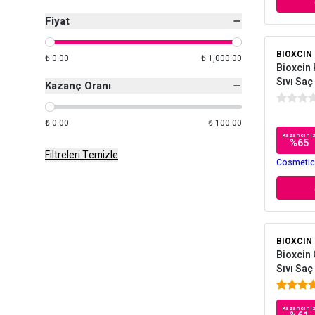
Fiyat
BIOXCIN
₺ 0.00
₺ 1,000.00
Bioxcin 
Sıvı Saç
Kazanç Oranı
₺ 0.00
₺ 100.00
Kazancını
%
65
Filtreleri Temizle
Cosmetica
BIOXCIN
Bioxcin 
Sıvı Saç
Kazancını