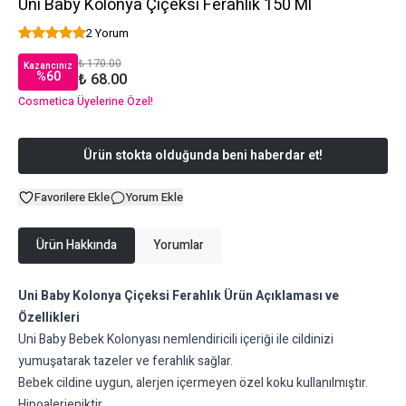
Uni Baby Kolonya Çiçeksi Ferahlık 150 Ml
2 Yorum
₺ 170.00
Kazancınız
%
60
₺ 68.00
Cosmetica Üyelerine Özel!
Ürün stokta olduğunda beni haberdar et!
Favorilere Ekle
Yorum Ekle
Ürün Hakkında
Yorumlar
Uni Baby Kolonya Çiçeksi Ferahlık Ürün Açıklaması ve
Özellikleri
Uni Baby Bebek Kolonyası nemlendiricili içeriği ile cildinizi
yumuşatarak tazeler ve ferahlık sağlar.
Bebek cildine uygun, alerjen içermeyen özel koku kullanılmıştır.
Hipoalerjeniktir.