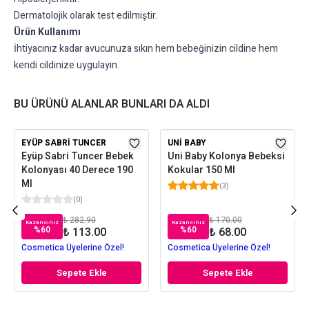
Dermatolojik olarak test edilmiştir.
Ürün Kullanımı
İhtiyacınız kadar avucunuza sıkın hem bebeğinizin cildine hem
kendi cildinize uygulayın.
BU ÜRÜNÜ ALANLAR BUNLARI DA ALDI
EYÜP SABRI TUNCER
UNI BABY
Eyüp Sabri Tuncer Bebek
Uni Baby Kolonya Bebeksi
Kolonyası 40 Derece 190
Kokular 150 Ml
Ml
(
3
)
(
0
)
₺ 282.90
₺ 170.00
Kazancınız
Kazancınız
%
60
%
60
₺ 113.00
₺ 68.00
Cosmetica Üyelerine Özel!
Cosmetica Üyelerine Özel!
Sepete Ekle
Sepete Ekle