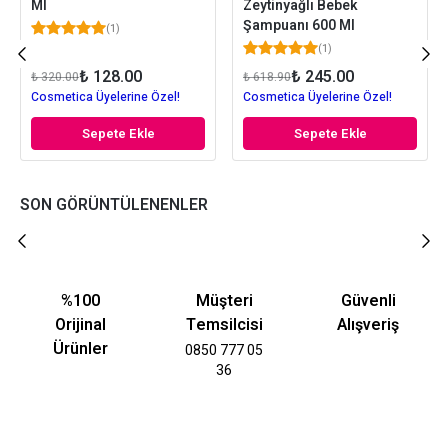
Ml
Zeytinyağlı Bebek
Şampuanı 600 Ml
(
1
)
(
1
)
₺ 128.00
₺ 245.00
₺ 320.00
₺ 618.90
Cosmetica Üyelerine Özel!
Cosmetica Üyelerine Özel!
Sepete Ekle
Sepete Ekle
SON GÖRÜNTÜLENENLER
%100
Müşteri
Güvenli
Orijinal
Temsilcisi
Alışveriş
Ürünler
0850 777 05
36