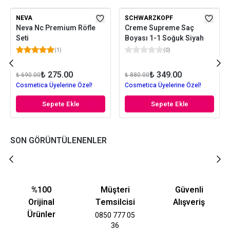
NEVA
SCHWARZKOPF
Neva Nc Premium Röfle
Creme Supreme Saç
Seti
Boyası 1-1 Soğuk Siyah
(
1
)
(
0
)
₺ 275.00
₺ 349.00
₺ 690.00
₺ 880.00
Cosmetica Üyelerine Özel!
Cosmetica Üyelerine Özel!
Sepete Ekle
Sepete Ekle
SON GÖRÜNTÜLENENLER
%100
Müşteri
Güvenli
Orijinal
Temsilcisi
Alışveriş
Ürünler
0850 777 05
36