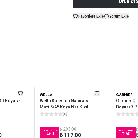
Ürün sto
Favorilere Ekle
Yorum Ekle
WELLA
GARNIER
Kit Boya 7-
Wella Koleston Naturals
Garnier Ça
Maxi 5/45 Koyu Nar Kızılı
Boyası 7-3
(
0
)
₺ 293.00
₺
Kazancınız
Kazancınız
%
60
%
60
0
₺ 117.00