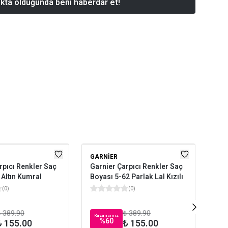
kta olduğunda beni haberdar et!
GARNIER
WE
rpıcı Renkler Saç
Garnier Çarpıcı Renkler Saç
Wel
 Altın Kumral
Boyası 5-62 Parlak Lal Kızılı
Max
(
0
)
(
0
)
 389.90
₺ 389.90
Kazancınız
Kaz
%
60
₺ 155.00
₺ 155.00