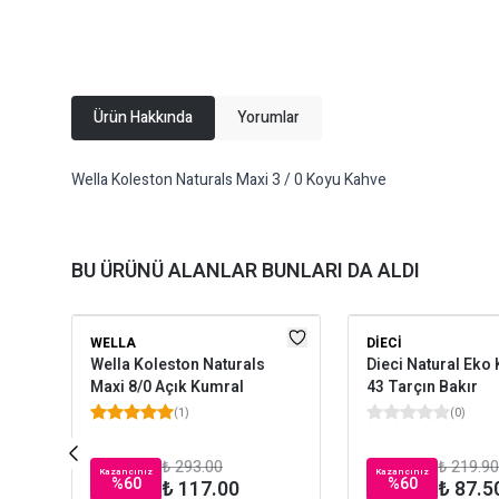
Ürün Hakkında
Yorumlar
Wella Koleston Naturals Maxi 3 / 0 Koyu Kahve
BU ÜRÜNÜ ALANLAR BUNLARI DA ALDI
WELLA
DIECI
Wella Koleston Naturals
Dieci Natural Eko 
Maxi 8/0 Açık Kumral
43 Tarçın Bakır
(
1
)
(
0
)
₺ 293.00
₺ 219.90
Kazancınız
Kazancınız
%
60
%
60
₺ 117.00
₺ 87.5