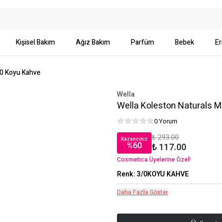
Kişisel Bakım
Ağız Bakım
Parfüm
Bebek
Er
/0 Koyu Kahve
Wella
Wella Koleston Naturals M
0 Yorum
₺ 293.00
Kazancınız
%
60
₺ 117.00
Cosmetica Üyelerine Özel!
Renk
:
3/0KOYU KAHVE
Daha Fazla Göster