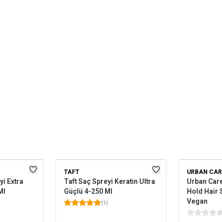
TAFT
URBAN CAR
i Extra
Taft Saç Spreyi Keratin Ultra
Urban Care
Ml
Güçlü 4-250 Ml
Hold Hair 
Vegan
(
1
)