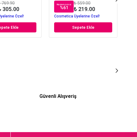
 769.90
₺ 559.00
Kazancınız
Kaz
%
61
₺ 305.00
₺ 219.00
yelerine Özel!
Cosmetica Üyelerine Özel!
Cos
epete Ekle
Sepete Ekle
Güvenli Alışveriş