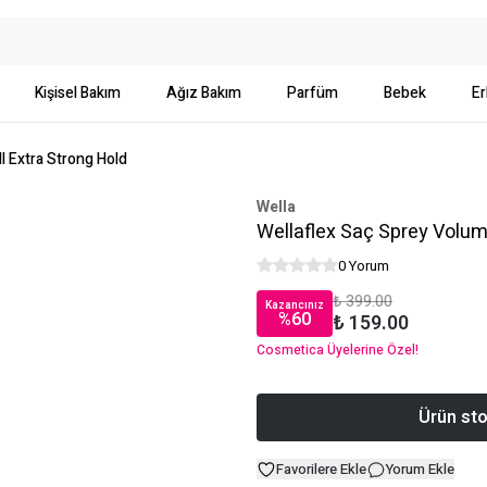
Kişisel Bakım
Ağız Bakım
Parfüm
Bebek
Er
l Extra Strong Hold
Wella
Wellaflex Saç Sprey Volum
0 Yorum
₺ 399.00
Kazancınız
%
60
₺ 159.00
Cosmetica Üyelerine Özel!
Ürün sto
Favorilere Ekle
Yorum Ekle