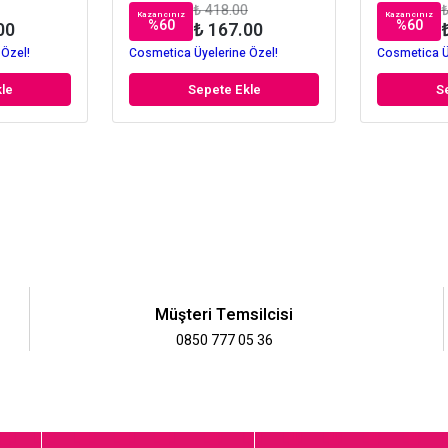
₺ 418.00
₺
Kazancınız
Kazancınız
%
60
%
60
00
₺ 167.00
 Özel!
Cosmetica Üyelerine Özel!
Cosmetica Ü
le
Sepete Ekle
S
Müşteri Temsilcisi
0850 777 05 36