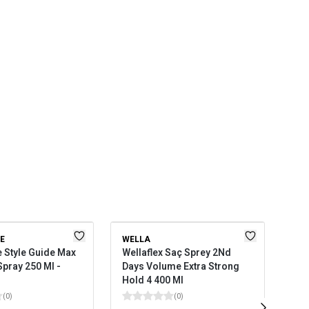
E
WELLA
UR
 Style Guide Max
Wellaflex Saç Sprey 2Nd
Urb
Spray 250 Ml -
Days Volume Extra Strong
Nat
Hold 4 400 Ml
(
0
)
(
0
)