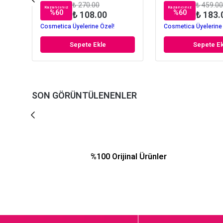
₺ 270.00
₺ 459.00
Kazancınız
Kazancınız
%
60
%
60
₺ 108.00
₺ 183.
Cosmetica Üyelerine Özel!
Cosmetica Üyelerine
Sepete Ekle
Sepete Ek
SON GÖRÜNTÜLENENLER
%100 Orijinal Ürünler