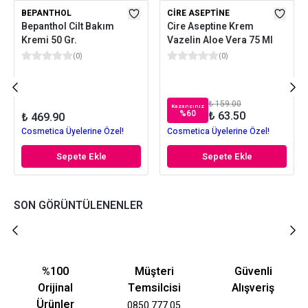
BEPANTHOL
CIRE ASEPTINE
Bepanthol Cilt Bakım
Cire Aseptine Krem
Kremi 50 Gr.
Vazelin Aloe Vera 75 Ml
(
0
)
(
0
)
₺ 159.00
Kazancınız
%
60
₺ 63.50
₺ 469.90
Cosmetica Üyelerine Özel!
Cosmetica Üyelerine Özel!
Sepete Ekle
Sepete Ekle
SON GÖRÜNTÜLENENLER
%100
Müşteri
Güvenli
Orijinal
Temsilcisi
Alışveriş
Ürünler
0850 777 05