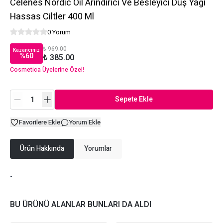
Celenes Nordic Oil Arındırıcı Ve Besleyici Duş Yağı
Hassas Ciltler 400 Ml
0 Yorum
₺ 969.00
Kazancınız
%
60
₺ 385.00
Cosmetica Üyelerine Özel!
Sepete Ekle
Favorilere Ekle
Yorum Ekle
Ürün Hakkında
Yorumlar
-
BU ÜRÜNÜ ALANLAR BUNLARI DA ALDI