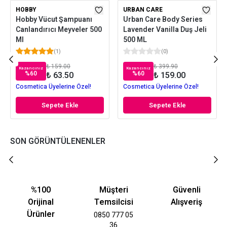
HOBBY
URBAN CARE
Hobby Vücut Şampuanı
Urban Care Body Series
Canlandırıcı Meyveler 500
Lavender Vanilla Duş Jeli
Ml
500 ML
(
1
)
(
0
)
₺ 159.00
₺ 399.90
Kazancınız
Kazancınız
%
60
%
60
₺ 63.50
₺ 159.00
Cosmetica Üyelerine Özel!
Cosmetica Üyelerine Özel!
Sepete Ekle
Sepete Ekle
SON GÖRÜNTÜLENENLER
%100
Müşteri
Güvenli
Orijinal
Temsilcisi
Alışveriş
Ürünler
0850 777 05
36