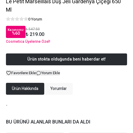
Le Petit Marseillais Duş Jeli Gardenya Çiçeği 650
Ml
0 Yorum
₺ 547.50
Kazancınız
%
60
₺ 219.00
Cosmetica Üyelerine Özel!
Ürün stokta olduğunda beni haberdar et!
Favorilere Ekle
Yorum Ekle
Ürün Hakkında
Yorumlar
-
BU ÜRÜNÜ ALANLAR BUNLARI DA ALDI