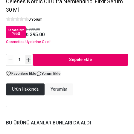
Celenes Nordic Oil Ultra Nemlendirici Elixir Serum
30 Ml
0 Yorum
₺ 989.00
Kazancınız
%
60
₺ 395.00
Cosmetica Üyelerine Özel!
Sepete Ekle
Favorilere Ekle
Yorum Ekle
Ürün Hakkında
Yorumlar
-
BU ÜRÜNÜ ALANLAR BUNLARI DA ALDI