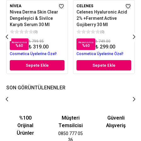
NIVEA
CELENES
Nivea Derma Skin Clear
Celenes Hyaluronic Acid
Dengeleyici & Sivilce
2% +Ferment Active
Karşıtı Serum 30 Ml
Gojiberry 30 Ml
(
0
)
(
0
)
₺ 799.95
₺ 749.00
Kazancınız
Kazancınız
%
60
%
60
₺ 319.00
₺ 299.00
Cosmetica Üyelerine Özel!
Cosmetica Üyelerine Özel!
Sepete Ekle
Sepete Ekle
SON GÖRÜNTÜLENENLER
%100
Müşteri
Güvenli
Orijinal
Temsilcisi
Alışveriş
Ürünler
0850 777 05
36