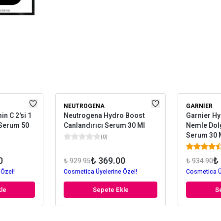
NEUTROGENA
GARNIER
in C 2'si 1
Neutrogena Hydro Boost
Garnier Hy
 Serum 50
Canlandırıcı Serum 30 Ml
Nemle Dolg
Serum 30 
(
0
)
0
₺ 369.00
₺
₺ 929.95
₺ 934.90
 Özel!
Cosmetica Üyelerine Özel!
Cosmetica Ü
le
Sepete Ekle
S