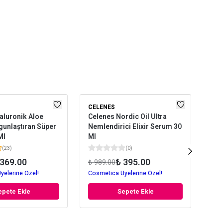
CELENES
CE
aluronik Aloe
Celenes Nordic Oil Ultra
Cel
unlaştıran Süper
Nemlendirici Elixir Serum 30
Ara
Ml
Ml
Ser
(
23
)
(
0
)
 369.00
₺ 395.00
₺ 989.00
₺ 7
yelerine Özel!
Cosmetica Üyelerine Özel!
Cos
epete Ekle
Sepete Ekle