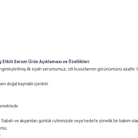
 Etkili Serum Ürün Açıklaması ve Özellikleri
tirilmiş ilk siyah serumumuz, cilt kusurlarının görünümünü azaltır. Cild
en doğal kaynaklı içeriktir.
inmektedir.
Sabah ve akşamları günlük rutininizde veya hedefe yönelik bir bakım olara
ümü.
.