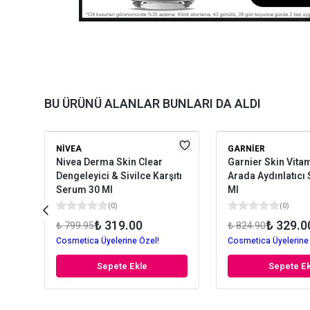
BU ÜRÜNÜ ALANLAR BUNLARI DA ALDI
NIVEA
GARNIER
Nivea Derma Skin Clear
Garnier Skin Vitam
Dengeleyici & Sivilce Karşıtı
Arada Aydınlatıcı
Serum 30 Ml
Ml
(
0
)
(
0
)
₺ 319.00
₺ 329.0
₺ 799.95
₺ 824.90
Cosmetica Üyelerine Özel!
Cosmetica Üyelerine
Sepete Ekle
Sepete Ek