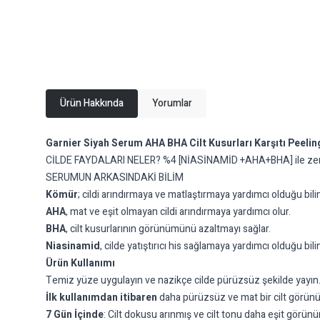
Ürün Hakkında
Yorumlar
Garnier Siyah Serum AHA BHA Cilt Kusurları Karşıtı Peeling
CİLDE FAYDALARI NELER? %4 [NİASİNAMİD +AHA+BHA] ile zenginleş
SERUMUN ARKASINDAKİ BİLİM
Kömür
; cildi arındırmaya ve matlaştırmaya yardımcı olduğu bilin
AHA
, mat ve eşit olmayan cildi arındırmaya yardımcı olur.
BHA
, cilt kusurlarının görünümünü azaltmayı sağlar.
Niasinamid
, cilde yatıştırıcı his sağlamaya yardımcı olduğu bil
Ürün Kullanımı
Temiz yüze uygulayın ve nazikçe cilde pürüzsüz şekilde yayın. 
İlk kullanımdan itibaren
daha pürüzsüz ve mat bir cilt görün
7 Gün İçinde
: Cilt dokusu arınmış ve cilt tonu daha eşit görünür