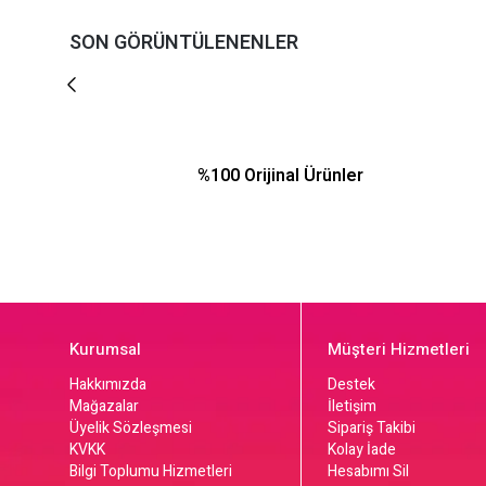
SON GÖRÜNTÜLENENLER
%100 Orijinal Ürünler
Kurumsal
Müşteri Hizmetleri
Hakkımızda
Destek
Mağazalar
İletişim
Üyelik Sözleşmesi
Sipariş Takibi
KVKK
Kolay İade
Bilgi Toplumu Hizmetleri
Hesabımı Sil