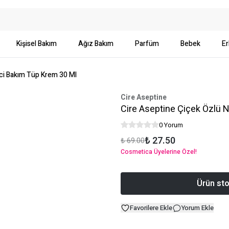
Kişisel Bakım
Ağız Bakım
Parfüm
Bebek
Er
ici Bakım Tüp Krem 30 Ml
Cire Aseptine
Cire Aseptine Çiçek Özlü 
0 Yorum
₺ 27.50
₺ 69.00
Cosmetica Üyelerine Özel!
Ürün sto
Favorilere Ekle
Yorum Ekle