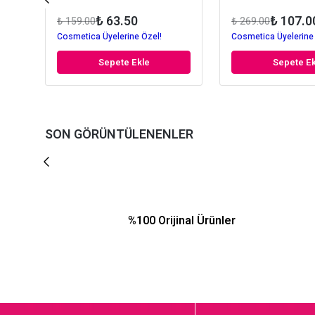
₺ 63.50
₺ 107.0
₺ 159.00
₺ 269.00
Cosmetica Üyelerine Özel!
Cosmetica Üyelerine
Sepete Ekle
Sepete Ek
SON GÖRÜNTÜLENENLER
%100 Orijinal Ürünler