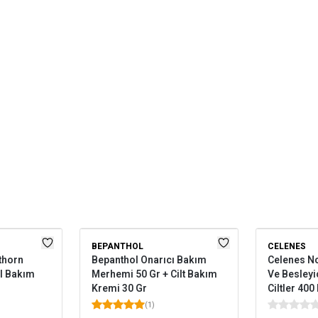
BEPANTHOL
CELENES
thorn
Bepanthol Onarıcı Bakım
Celenes No
El Bakım
Merhemi 50 Gr + Cilt Bakım
Ve Besleyi
Kremi 30 Gr
Ciltler 400
(
1
)