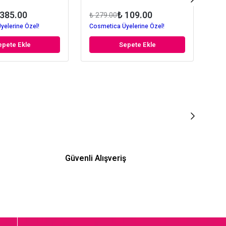
 385.00
₺ 109.00
₺ 279.00
₺ 9
yelerine Özel!
Cosmetica Üyelerine Özel!
Cos
epete Ekle
Sepete Ekle
Güvenli Alışveriş