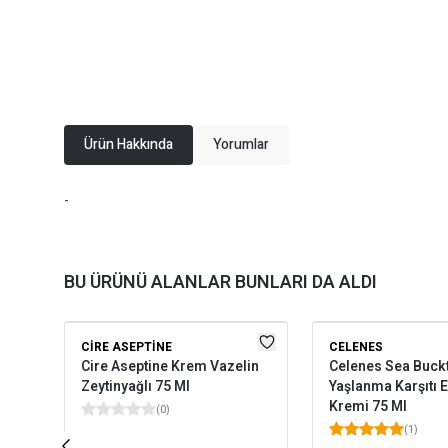
Ürün Hakkında
Yorumlar
-
BU ÜRÜNÜ ALANLAR BUNLARI DA ALDI
CIRE ASEPTINE
CELENES
Cire Aseptine Krem Vazelin
Celenes Sea Buck
Zeytinyağlı 75 Ml
Yaşlanma Karşıtı 
Kremi 75 Ml
(
0
)
(
1
)