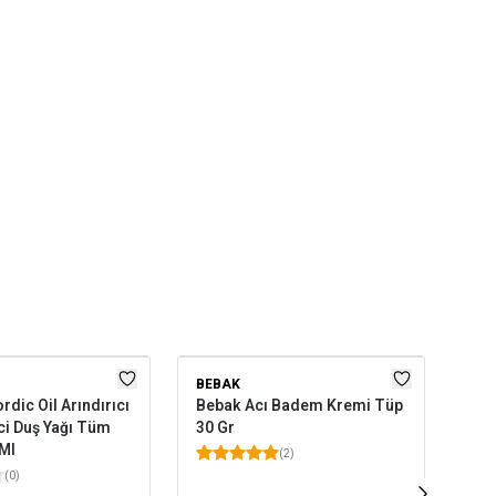
BEBAK
CE
rdic Oil Arındırıcı
Bebak Acı Badem Kremi Tüp
Cel
ci Duş Yağı Tüm
30 Gr
Ve 
 Ml
Cil
(
2
)
(
0
)