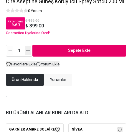
Cire Aseptine Güneş Koruyucu Sprey Spf50 200 Ml
0 Yorum
₺ 999.00
Kazancınız
%
60
₺ 399.00
Cosmetica Üyelerine Özel!
Sepete Ekle
Favorilere Ekle
Yorum Ekle
Ürün Hakkında
Yorumlar
-
BU ÜRÜNÜ ALANLAR BUNLARI DA ALDI
GARNIER AMBRE SOLAIRE
NIVEA