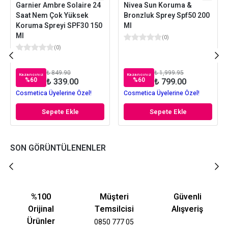
Garnier Ambre Solaire 24
Nivea Sun Koruma &
Saat Nem Çok Yüksek
Bronzluk Sprey Spf50 200
Koruma Spreyi SPF30 150
Ml
Ml
(
0
)
(
0
)
₺ 849.90
₺ 1,999.95
Kazancınız
Kazancınız
%
60
%
60
₺ 339.00
₺ 799.00
Cosmetica Üyelerine Özel!
Cosmetica Üyelerine Özel!
Sepete Ekle
Sepete Ekle
SON GÖRÜNTÜLENENLER
%100
Müşteri
Güvenli
Orijinal
Temsilcisi
Alışveriş
Ürünler
0850 777 05