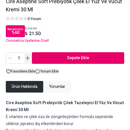
Cire Aseptine Soft Prebiyotik Çilek El Yüz Ve Vücut
Kremi 30 Ml
0 Yorum
₺ 54.00
Kazancınız
%
60
₺ 21.50
Cosmetica Üyelerine Özel!
Sepete Ekle
Favorilere Ekle
Yorum Ekle
Ürün Hakkında
Yorumlar
Cire Aseptine Soft Prebiyotik Çilek Tazeleyici El Yüz Ve Vücut
Kremi 30 Ml
E vitamini ve çilek özü ile zenginleştirilen formülü sayesinde
cildinizi yıpratıcı dış etkenlerden korur.