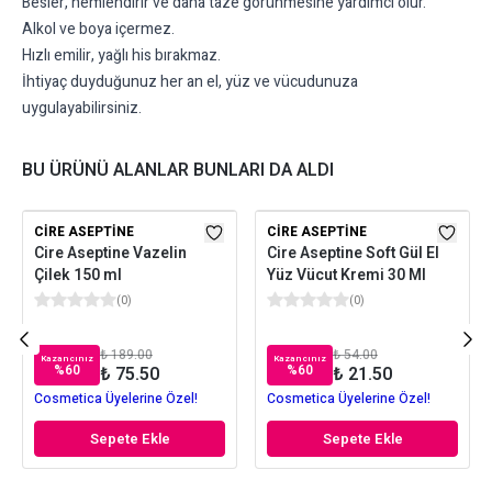
Besler, nemlendirir ve daha taze görünmesine yardımcı olur.
Alkol ve boya içermez.
Hızlı emilir, yağlı his bırakmaz.
İhtiyaç duyduğunuz her an el, yüz ve vücudunuza
uygulayabilirsiniz.
BU ÜRÜNÜ ALANLAR BUNLARI DA ALDI
CIRE ASEPTINE
CIRE ASEPTINE
Cire Aseptine Vazelin
Cire Aseptine Soft Gül El
Çilek 150 ml
Yüz Vücut Kremi 30 Ml
(
0
)
(
0
)
₺ 189.00
₺ 54.00
Kazancınız
Kazancınız
%
60
%
60
₺ 75.50
₺ 21.50
Cosmetica Üyelerine Özel!
Cosmetica Üyelerine Özel!
Sepete Ekle
Sepete Ekle