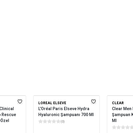
LOREAL ELSEVE
CLEAR
linical
L'Oréal Paris Elseve Hydra
Clear Men 
p Rescue
Hyaluronic Şampuanı 700 Ml
Şampuan K
 Özel
Ml
(
0
)