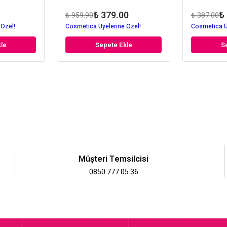
₺ 379.00
₺
₺ 959.90
₺ 387.00
 Özel!
Cosmetica Üyelerine Özel!
Cosmetica Ü
le
Sepete Ekle
S
Müşteri Temsilcisi
0850 777 05 36