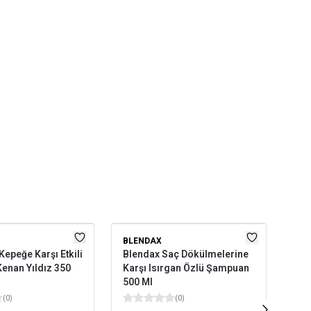
BLENDAX
DP 
Kepeğe Karşı Etkili
Blendax Saç Dökülmelerine
DP 
enan Yıldız 350
Karşı Isırgan Özlü Şampuan
Kan
500 Ml
(
0
)
(
0
)