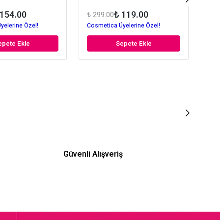
 154.00
₺ 119.00
₺ 299.00
₺ 3
yelerine Özel!
Cosmetica Üyelerine Özel!
Cos
epete Ekle
Sepete Ekle
Güvenli Alışveriş