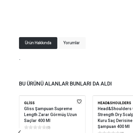
Ürün Hakkında
Yorumlar
-
BU ÜRÜNÜ ALANLAR BUNLARI DA ALDI
GLISS
HEAD&SHOULDERS
Gliss Şampuan Supreme
Head&Shoulders C
Length Zarar Görmüş Uzun
Strength Dry Scal
Saçlar 400 Ml
Kuru Saç Derisine
Şampuan 400 Ml
(
0
)