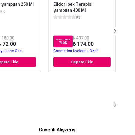
 Şampuan 250 Ml
Elidor İpek Terapisi
Du
Şampuan 400 Ml
On
(
0
)
Şa
(
0
)
 180.00
₺ 437.00
Kazancınız
Kaz
%
60
₺ 72.00
₺ 174.00
yelerine Özel!
Cosmetica Üyelerine Özel!
Cos
epete Ekle
Sepete Ekle
Güvenli Alışveriş