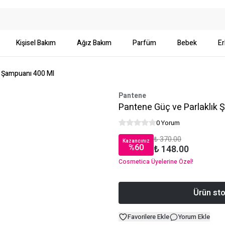
Kişisel Bakım
Ağız Bakım
Parfüm
Bebek
Er
k Şampuanı 400 Ml
Pantene
Pantene Güç ve Parlaklık 
0 Yorum
₺ 370.00
Kazancınız
%
60
₺ 148.00
Cosmetica Üyelerine Özel!
Ürün sto
Favorilere Ekle
Yorum Ekle