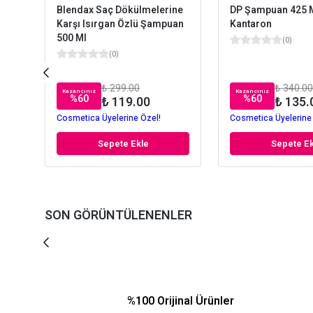
Blendax Saç Dökülmelerine
DP Şampuan 425 
Karşı Isırgan Özlü Şampuan
Kantaron
500 Ml
(
0
)
(
0
)
₺ 299.00
₺ 340.00
Kazancınız
Kazancınız
%
60
%
60
₺ 119.00
₺ 135.
Cosmetica Üyelerine Özel!
Cosmetica Üyelerine
Sepete Ekle
Sepete Ek
SON GÖRÜNTÜLENENLER
%100 Orijinal Ürünler