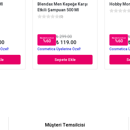
Ml
Blendax Men Kepeğe Karşı
Hobby Mor
Etkili Şampuan 500 Ml
(
0
)
₺ 299.00
₺
Kazancınız
Kazancınız
%
60
%
60
00
₺ 119.00
 Özel!
Cosmetica Üyelerine Özel!
Cosmetica Ü
le
Sepete Ekle
S
Müşteri Temsilcisi