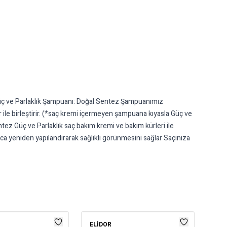
üç ve Parlaklık Şampuanı: Doğal Sentez Şampuanımız
r ile birleştirir. (*saç kremi içermeyen şampuana kıyasla Güç ve
ntez Güç ve Parlaklık saç bakım kremi ve bakım kürleri ile
uca yeniden yapılandırarak sağlıklı görünmesini sağlar Saçınıza
ELIDOR
DU