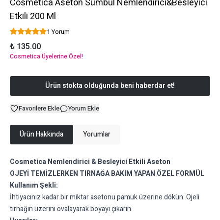
Cosmetica Aseton Sümbül Nemlendirici&Besleyici
Etkili 200 Ml
1 Yorum
₺ 135.00
Cosmetica Üyelerine Özel!
Ürün stokta olduğunda beni haberdar et!
Favorilere Ekle
Yorum Ekle
Ürün Hakkında
Yorumlar
Cosmetica Nemlendirici & Besleyici Etkili Aseton
OJEYİ TEMİZLERKEN TIRNAĞA BAKIM YAPAN ÖZEL FORMÜL
Kullanım Şekli:
İhtiyacınız kadar bir miktar asetonu pamuk üzerine dökün. Ojeli
tırnağın üzerini ovalayarak boyayı çıkarın.