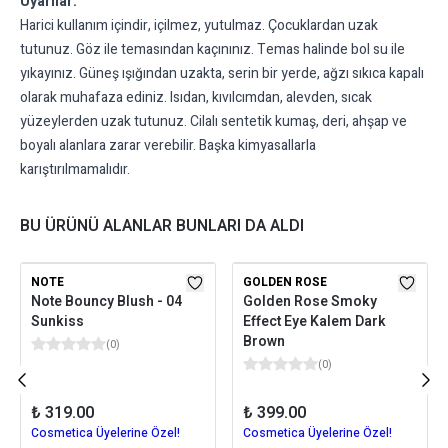
Uyarılar:
Harici kullanım içindir, içilmez, yutulmaz. Çocuklardan uzak
tutunuz. Göz ile temasından kaçınınız. Temas halinde bol su ile
yıkayınız. Güneş ışığından uzakta, serin bir yerde, ağzı sıkıca kapalı
olarak muhafaza ediniz. Isıdan, kıvılcımdan, alevden, sıcak
yüzeylerden uzak tutunuz. Cilalı sentetik kumaş, deri, ahşap ve
boyalı alanlara zarar verebilir. Başka kimyasallarla
karıştırılmamalıdır.
BU ÜRÜNÜ ALANLAR BUNLARI DA ALDI
NOTE
GOLDEN ROSE
Note Bouncy Blush - 04
Golden Rose Smoky
Sunkiss
Effect Eye Kalem Dark
Brown
(
0
)
(
0
)
₺ 319.00
₺ 399.00
Cosmetica Üyelerine Özel!
Cosmetica Üyelerine Özel!