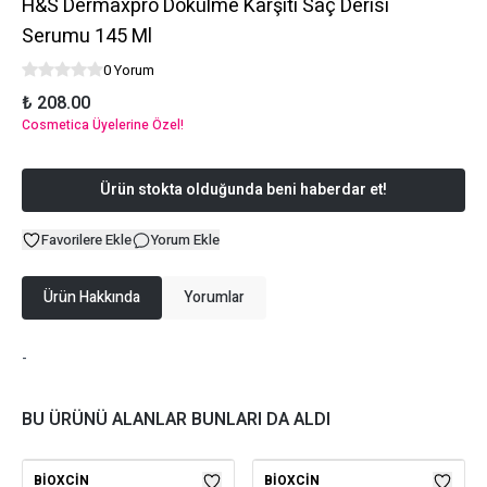
H&S Dermaxpro Dökülme Karşıtı Saç Derisi
Serumu 145 Ml
0 Yorum
₺ 208.00
Cosmetica Üyelerine Özel!
Ürün stokta olduğunda beni haberdar et!
Favorilere Ekle
Yorum Ekle
Ürün Hakkında
Yorumlar
-
BU ÜRÜNÜ ALANLAR BUNLARI DA ALDI
BIOXCIN
BIOXCIN