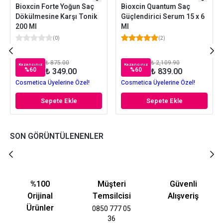
Bioxcin Forte Yoğun Saç
Bioxcin Quantum Saç
Dökülmesine Karşı Tonik
Güçlendirici Serum 15 x 6
200 Ml
Ml
(
0
)
(
2
)
₺ 875.00
₺ 2,109.90
Kazancınız
Kazancınız
%
60
%
60
₺ 349.00
₺ 839.00
Cosmetica Üyelerine Özel!
Cosmetica Üyelerine Özel!
Sepete Ekle
Sepete Ekle
SON GÖRÜNTÜLENENLER
%100
Müşteri
Güvenli
Orijinal
Temsilcisi
Alışveriş
Ürünler
0850 777 05
36