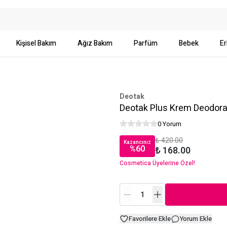
Kişisel Bakım
Ağız Bakım
Parfüm
Bebek
Er
Deotak
Deotak Plus Krem Deodora
0 Yorum
₺ 420.00
Kazancınız
%
60
₺ 168.00
Cosmetica Üyelerine Özel!
Favorilere Ekle
Yorum Ekle