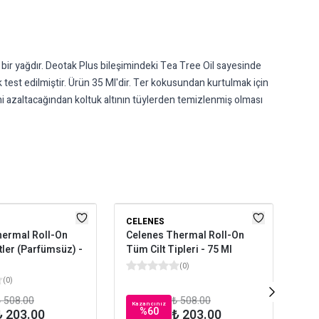
bir yağdır. Deotak Plus bileşimindeki Tea Tree Oil sayesinde
k test edilmiştir. Ürün 35 Ml'dir. Ter kokusundan kurtulmak için
i azaltacağından koltuk altının tüylerden temizlenmiş olması
CELENES
DE
hermal Roll-On
Celenes Thermal Roll-On
Dee
tler (Parfümsüz) -
Tüm Cilt Tipleri - 75 Ml
Gr
(
0
)
(
0
)
 508.00
₺ 508.00
Kazancınız
Kaz
%
60
₺ 203.00
₺ 203.00