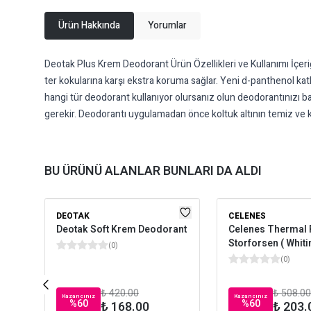
Ürün Hakkında
Yorumlar
Deotak Plus Krem Deodorant Ürün Özellikleri ve Kullanımı İçeri
ter kokularına karşı ekstra koruma sağlar. Yeni d-panthenol katk
hangi tür deodorant kullanıyor olursanız olun deodorantınızı b
gerekir. Deodorantı uygulamadan önce koltuk altının temiz ve k
BU ÜRÜNÜ ALANLAR BUNLARI DA ALDI
DEOTAK
CELENES
Deotak Soft Krem Deodorant
Celenes Thermal 
Storforsen ( Whitin
(
0
)
(
0
)
₺ 420.00
₺ 508.00
Kazancınız
Kazancınız
%
60
%
60
₺ 168.00
₺ 203.