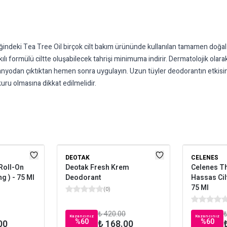
ğindeki Tea Tree Oil birçok cilt bakım ürününde kullanılan tamamen doğal 
ılı formülü ciltte oluşabilecek tahrişi minimuma indirir. Dermatolojik olara
anyodan çıktıktan hemen sonra uygulayın. Uzun tüyler deodorantın etkisin
uru olmasına dikkat edilmelidir.
DEOTAK
CELENES
Roll-On
Deotak Fresh Krem
Celenes T
g ) - 75 Ml
Deodorant
Hassas Cil
75 Ml
(
0
)
₺ 420.00
₺
Kazancınız
Kazancınız
%
60
%
60
00
₺ 168.00