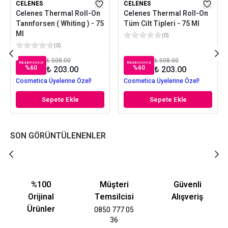
CELENES
CELENES
Celenes Thermal Roll-On
Celenes Thermal Roll-On
Tannforsen ( Whiting ) - 75
Tüm Cilt Tipleri - 75 Ml
Ml
(
0
)
(
0
)
₺ 508.00
₺ 508.00
Kazancınız
Kazancınız
%
60
%
60
₺ 203.00
₺ 203.00
Cosmetica Üyelerine Özel!
Cosmetica Üyelerine Özel!
Sepete Ekle
Sepete Ekle
SON GÖRÜNTÜLENENLER
%100
Müşteri
Güvenli
Orijinal
Temsilcisi
Alışveriş
Ürünler
0850 777 05
36