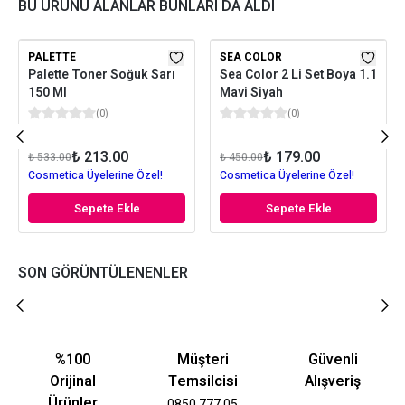
BU ÜRÜNÜ ALANLAR BUNLARI DA ALDI
PALETTE
SEA COLOR
Palette Toner Soğuk Sarı
Sea Color 2 Li Set Boya 1.1
150 Ml
Mavi Siyah
(
0
)
(
0
)
₺ 213.00
₺ 179.00
₺ 533.00
₺ 450.00
Cosmetica Üyelerine Özel!
Cosmetica Üyelerine Özel!
Sepete Ekle
Sepete Ekle
SON GÖRÜNTÜLENENLER
%100
Müşteri
Güvenli
Orijinal
Temsilcisi
Alışveriş
Ürünler
0850 777 05