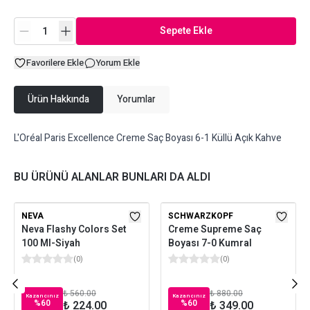
Sepete Ekle
Favorilere Ekle
Yorum Ekle
Ürün Hakkında
Yorumlar
L'Oréal Paris Excellence Creme Saç Boyası 6-1 Küllü Açık Kahve
BU ÜRÜNÜ ALANLAR BUNLARI DA ALDI
NEVA
SCHWARZKOPF
Neva Flashy Colors Set
Creme Supreme Saç
100 Ml-Siyah
Boyası 7-0 Kumral
(
0
)
(
0
)
₺ 560.00
₺ 880.00
Kazancınız
Kazancınız
%
60
%
60
₺ 224.00
₺ 349.00