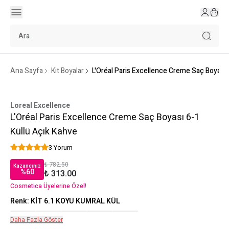
Ana Sayfa
Kit Boyalar
L'Oréal Paris Excellence Creme Saç Boyası 
Loreal Excellence
L'Oréal Paris Excellence Creme Saç Boyası 6-1
Küllü Açık Kahve
3 Yorum
₺ 782.50
Kazancınız
%
60
₺ 313.00
Cosmetica Üyelerine Özel!
Renk
:
KİT 6.1 KOYU KUMRAL KÜL
Daha Fazla Göster