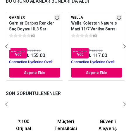
BU ÜRÜNÜ ALANLAR BUNLARI DA ALDI
GARNIER
WELLA
Garnier Çarpıcı Renkler
Wella Koleston Naturals
Saç Boyası HL3 Sarı
Maxi 11/7 Vanilya Sarısı
(
0
)
(
0
)
₺ 389.90
₺ 293.00
Kazancınız
Kazancınız
%
60
%
60
₺ 155.00
₺ 117.00
Cosmetica Üyelerine Özel!
Cosmetica Üyelerine Özel!
Sepete Ekle
Sepete Ekle
SON GÖRÜNTÜLENENLER
%100
Müşteri
Güvenli
Orijinal
Temsilcisi
Alışveriş