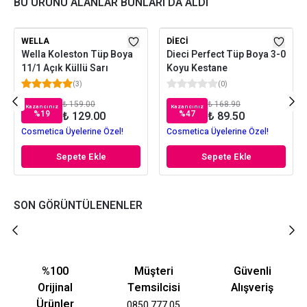
BU ÜRÜNÜ ALANLAR BUNLARI DA ALDI
WELLA
DIECI
Wella Koleston Tüp Boya
Dieci Perfect Tüp Boya 3-0
11/1 Açık Küllü Sarı
Koyu Kestane
(
3
)
(
0
)
₺ 159.00
₺ 168.90
Kazancınız
Kazancınız
%
19
%
47
₺ 129.00
₺ 89.50
Cosmetica Üyelerine Özel!
Cosmetica Üyelerine Özel!
Sepete Ekle
Sepete Ekle
SON GÖRÜNTÜLENENLER
%100
Müşteri
Güvenli
Orijinal
Temsilcisi
Alışveriş
Ürünler
0850 777 05