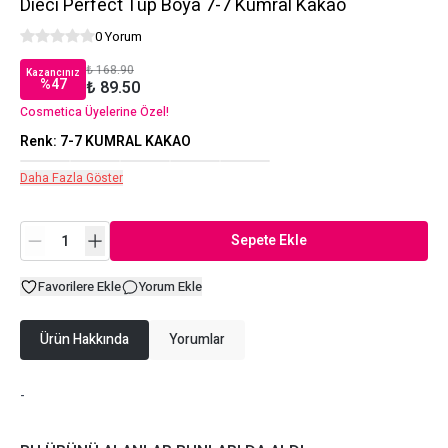
Dieci Perfect Tüp Boya 7-7 Kumral Kakao
0 Yorum
₺ 168.90
Kazancınız
%
47
₺ 89.50
Cosmetica Üyelerine Özel!
Renk
:
7-7 KUMRAL KAKAO
Daha Fazla Göster
Sepete Ekle
Favorilere Ekle
Yorum Ekle
Ürün Hakkında
Yorumlar
-