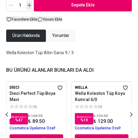
Sepete Ekle
Favorilere Ekle
Yorum Ekle
Ürün Hakkında
Yorumlar
Wella Koleston Tüp Altın Sarısı 9 / 3
BU ÜRÜNÜ ALANLAR BUNLARI DA ALDI
DIECI
WELLA
Dieci Perfect Tüp Boya
Wella Koleston Tüp Koyu
Mavi
Kumral 6/0
(
0
)
(
0
)
₺ 168.90
₺ 159.00
Kazancınız
Kazancınız
%
47
%
19
₺ 89.50
₺ 129.00
Cosmetica Üyelerine Özel!
Cosmetica Üyelerine Özel!