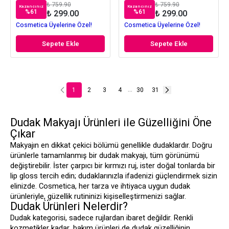
₺ 759.90
₺ 759.90
Kazancınız
Kazancınız
%
61
%
61
₺ 299.00
₺ 299.00
Cosmetica Üyelerine Özel!
Cosmetica Üyelerine Özel!
Sepete Ekle
Sepete Ekle
1
2
3
4
30
31
...
Dudak Makyajı Ürünleri ile Güzelliğini Öne
Çıkar
Makyajın en dikkat çekici bölümü genellikle dudaklardır. Doğru
ürünlerle tamamlanmış bir dudak makyajı, tüm görünümü
değiştirebilir. İster çarpıcı bir kırmızı ruj, ister doğal tonlarda bir
lip gloss tercih edin; dudaklarınızla ifadenizi güçlendirmek sizin
elinizde. Cosmetica, her tarza ve ihtiyaca uygun dudak
ürünleriyle, güzellik rutininizi kişiselleştirmenizi sağlar.
Dudak Ürünleri Nelerdir?
Dudak kategorisi, sadece rujlardan ibaret değildir. Renkli
kozmetikler kadar, bakım ürünleri de dudak güzelliğinin