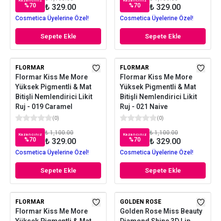
Kazancınız
Kazancınız
%
70
%
70
₺ 329.00
₺ 329.00
Cosmetica Üyelerine Özel!
Cosmetica Üyelerine Özel!
Sepete Ekle
Sepete Ekle
FLORMAR
FLORMAR
Flormar Kiss Me More
Flormar Kiss Me More
Yüksek Pigmentli & Mat
Yüksek Pigmentli & Mat
Bitişli Nemlendirici Likit
Bitişli Nemlendirici Likit
Ruj - 019 Caramel
Ruj - 021 Naive
(
0
)
(
0
)
₺ 1,100.00
₺ 1,100.00
Kazancınız
Kazancınız
%
70
%
70
₺ 329.00
₺ 329.00
Cosmetica Üyelerine Özel!
Cosmetica Üyelerine Özel!
Sepete Ekle
Sepete Ekle
FLORMAR
GOLDEN ROSE
Flormar Kiss Me More
Golden Rose Miss Beauty