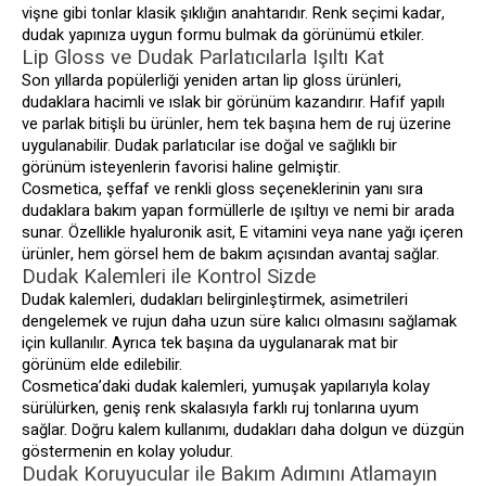
vişne gibi tonlar klasik şıklığın anahtarıdır. Renk seçimi kadar,
dudak yapınıza uygun formu bulmak da görünümü etkiler.
Lip Gloss ve Dudak Parlatıcılarla Işıltı Kat
Son yıllarda popülerliği yeniden artan lip gloss ürünleri,
dudaklara hacimli ve ıslak bir görünüm kazandırır. Hafif yapılı
ve parlak bitişli bu ürünler, hem tek başına hem de ruj üzerine
uygulanabilir. Dudak parlatıcılar ise doğal ve sağlıklı bir
görünüm isteyenlerin favorisi haline gelmiştir.
Cosmetica, şeffaf ve renkli gloss seçeneklerinin yanı sıra
dudaklara bakım yapan formüllerle de ışıltıyı ve nemi bir arada
sunar. Özellikle hyaluronik asit, E vitamini veya nane yağı içeren
ürünler, hem görsel hem de bakım açısından avantaj sağlar.
Dudak Kalemleri ile Kontrol Sizde
Dudak kalemleri, dudakları belirginleştirmek, asimetrileri
dengelemek ve rujun daha uzun süre kalıcı olmasını sağlamak
için kullanılır. Ayrıca tek başına da uygulanarak mat bir
görünüm elde edilebilir.
Cosmetica’daki dudak kalemleri, yumuşak yapılarıyla kolay
sürülürken, geniş renk skalasıyla farklı ruj tonlarına uyum
sağlar. Doğru kalem kullanımı, dudakları daha dolgun ve düzgün
göstermenin en kolay yoludur.
Dudak Koruyucular ile Bakım Adımını Atlamayın