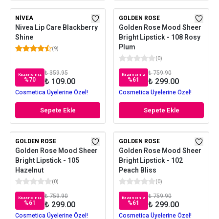
NIVEA
GOLDEN ROSE
Nivea Lip Care Blackberry
Golden Rose Mood Sheer
Shine
Bright Lipstick - 108 Rosy
Plum
(
9
)
(
0
)
₺ 359.95
₺ 759.90
Kazancınız
Kazancınız
%
70
%
61
₺ 109.00
₺ 299.00
Cosmetica Üyelerine Özel!
Cosmetica Üyelerine Özel!
Sepete Ekle
Sepete Ekle
GOLDEN ROSE
GOLDEN ROSE
Golden Rose Mood Sheer
Golden Rose Mood Sheer
Bright Lipstick - 105
Bright Lipstick - 102
Hazelnut
Peach Bliss
(
0
)
(
0
)
₺ 759.90
₺ 759.90
Kazancınız
Kazancınız
%
61
%
61
₺ 299.00
₺ 299.00
Cosmetica Üyelerine Özel!
Cosmetica Üyelerine Özel!