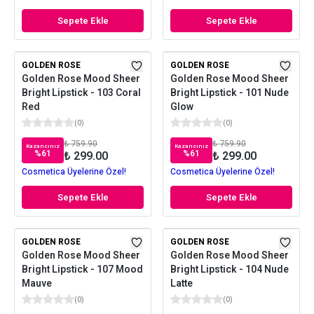
Sepete Ekle
Sepete Ekle
GOLDEN ROSE
GOLDEN ROSE
Golden Rose Mood Sheer
Golden Rose Mood Sheer
Bright Lipstick - 103 Coral
Bright Lipstick - 101 Nude
Red
Glow
(
0
)
(
0
)
₺ 759.90
₺ 759.90
Kazancınız
Kazancınız
%
61
%
61
₺ 299.00
₺ 299.00
Cosmetica Üyelerine Özel!
Cosmetica Üyelerine Özel!
Sepete Ekle
Sepete Ekle
GOLDEN ROSE
GOLDEN ROSE
Golden Rose Mood Sheer
Golden Rose Mood Sheer
Bright Lipstick - 107 Mood
Bright Lipstick - 104 Nude
Mauve
Latte
(
0
)
(
0
)