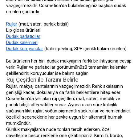
vazgeçilmezidir. Cosmetica’da bulabileceğiniz başlıca dudak
ürünleri şunlardır:
Rujlar
(mat, saten, parlak bitişli)
Lip gloss ürünleri
Dudak parlatıcılar
Dudak kalemleri
Dudak koruyucular
(balm, peeling, SPF içerikli bakım ürünleri)
Bu ürünlerin her biri, dudak makyajının farklı bir ihtiyacına cevap
verir. Rujlar ve parlatıcılar görünümünüzü tamamlar; kalemler
şekillendirir; koruyucular ise bakım sağlar.
Ruj Çeşitleri ile Tarzını Belirle
Rujlar, makyaj çantalarının vazgeçilmezidir. Renk skalasının
genişliği kadar, dokularıyla da farklı beklentilere hitap eder.
Cosmetica’da yer alan ruj çeşitleri; mat, saten, metalik ve
parlak bitişli alternatifler sunar. Ayrıca uzun süre kalıcılık
sağlayan likit rujlar, yoğun pigmentli stick rujlar ve nemlendirici
özellikli seçeneklerle her zevke uygun bir alternatif bulmak
mümkündür.
Günlük makyajlarda nude tonları tercih ederken, özel
davetlerde cesur renklerle öne çıkabilirsiniz. Kırmızı, bordo,