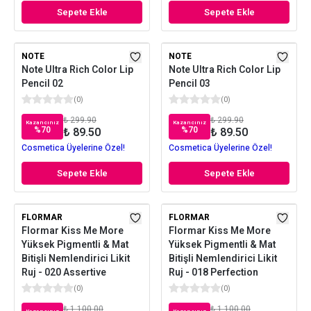
Sepete Ekle
Sepete Ekle
NOTE
NOTE
Note Ultra Rich Color Lip
Note Ultra Rich Color Lip
Pencil 02
Pencil 03
(
0
)
(
0
)
₺ 299.90
₺ 299.90
Kazancınız
Kazancınız
%
70
%
70
₺ 89.50
₺ 89.50
Cosmetica Üyelerine Özel!
Cosmetica Üyelerine Özel!
Sepete Ekle
Sepete Ekle
FLORMAR
FLORMAR
Flormar Kiss Me More
Flormar Kiss Me More
Yüksek Pigmentli & Mat
Yüksek Pigmentli & Mat
Bitişli Nemlendirici Likit
Bitişli Nemlendirici Likit
Ruj - 020 Assertive
Ruj - 018 Perfection
(
0
)
(
0
)
₺ 1,100.00
₺ 1,100.00