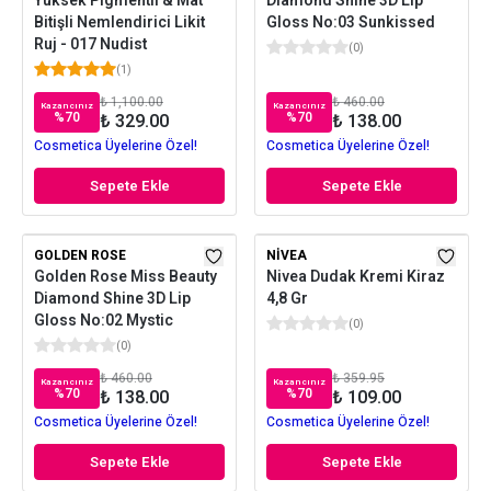
Yüksek Pigmentli & Mat
Diamond Shine 3D Lip
Bitişli Nemlendirici Likit
Gloss No:03 Sunkissed
Ruj - 017 Nudist
(
0
)
(
1
)
₺ 1,100.00
₺ 460.00
Kazancınız
Kazancınız
%
70
%
70
₺ 329.00
₺ 138.00
Cosmetica Üyelerine Özel!
Cosmetica Üyelerine Özel!
Sepete Ekle
Sepete Ekle
GOLDEN ROSE
NIVEA
Golden Rose Miss Beauty
Nivea Dudak Kremi Kiraz
Diamond Shine 3D Lip
4,8 Gr
Gloss No:02 Mystic
(
0
)
(
0
)
₺ 460.00
₺ 359.95
Kazancınız
Kazancınız
%
70
%
70
₺ 138.00
₺ 109.00
Cosmetica Üyelerine Özel!
Cosmetica Üyelerine Özel!
Sepete Ekle
Sepete Ekle