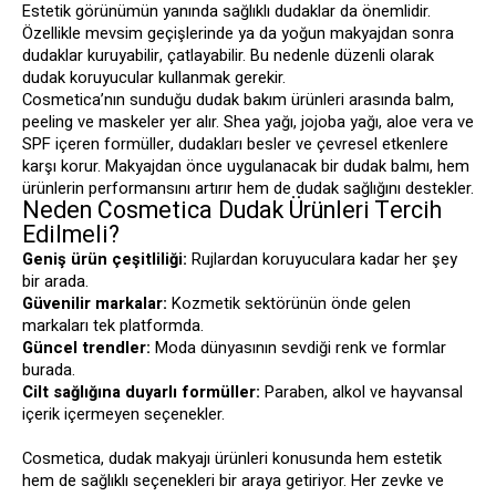
Estetik görünümün yanında sağlıklı dudaklar da önemlidir.
Özellikle mevsim geçişlerinde ya da yoğun makyajdan sonra
dudaklar kuruyabilir, çatlayabilir. Bu nedenle düzenli olarak
dudak koruyucular kullanmak gerekir.
Cosmetica’nın sunduğu dudak bakım ürünleri arasında balm,
peeling ve maskeler yer alır. Shea yağı, jojoba yağı, aloe vera ve
SPF içeren formüller, dudakları besler ve çevresel etkenlere
karşı korur. Makyajdan önce uygulanacak bir dudak balmı, hem
ürünlerin performansını artırır hem de dudak sağlığını destekler.
Neden Cosmetica Dudak Ürünleri Tercih
Edilmeli?
Geniş ürün çeşitliliği:
Rujlardan koruyuculara kadar her şey
bir arada.
Güvenilir markalar:
Kozmetik sektörünün önde gelen
markaları tek platformda.
Güncel trendler:
Moda dünyasının sevdiği renk ve formlar
burada.
Cilt sağlığına duyarlı formüller:
Paraben, alkol ve hayvansal
içerik içermeyen seçenekler.
Cosmetica, dudak makyajı ürünleri konusunda hem estetik
hem de sağlıklı seçenekleri bir araya getiriyor. Her zevke ve