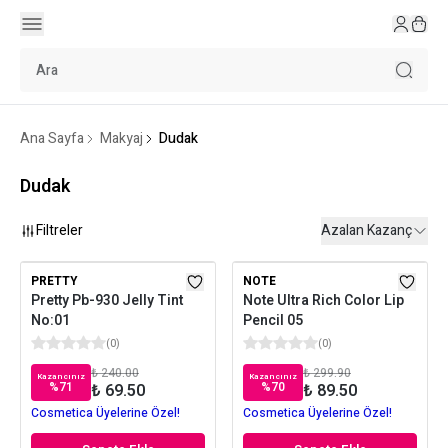
Ana Sayfa
Makyaj
Dudak
Dudak
Filtreler
Azalan Kazanç
PRETTY
NOTE
Pretty Pb-930 Jelly Tint
Note Ultra Rich Color Lip
No:01
Pencil 05
(
0
)
(
0
)
₺ 240.00
₺ 299.90
Kazancınız
Kazancınız
%
71
%
70
₺ 69.50
₺ 89.50
Cosmetica Üyelerine Özel!
Cosmetica Üyelerine Özel!