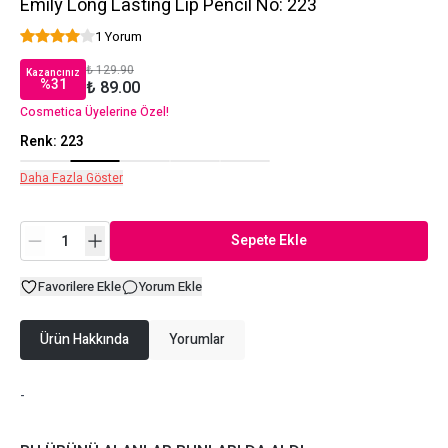
Emily Long Lasting Lip Pencil No: 223
1 Yorum
₺ 129.90
Kazancınız
%
31
₺ 89.00
Cosmetica Üyelerine Özel!
Renk
:
223
Daha Fazla Göster
Sepete Ekle
Favorilere Ekle
Yorum Ekle
Ürün Hakkında
Yorumlar
-