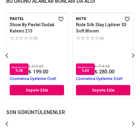
BU ÜRÜNÜ ALANLAR BUNLARI DA ALDI
PASTEL
NOTE
Show By Pastel Dudak
Note Silk Stay Lipliner 03
Kalemi 213
Soft Bloom
(
0
)
(
0
)
₺ 319.00
₺ 719.90
Kazancınız
Kazancınız
%
38
%
60
₺ 199.00
₺ 285.00
Cosmetica Üyelerine Özel!
Cosmetica Üyelerine Özel!
Sepete Ekle
Sepete Ekle
SON GÖRÜNTÜLENENLER