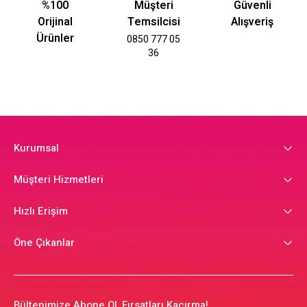
%100
Müşteri
Güvenli
Orijinal
Temsilcisi
Alışveriş
Ürünler
0850 777 05
36
Kurumsal
Müşteri Hizmetleri
Hızlı Erişim
Öne Çıkanlar
Bültenimize Abone Ol, Fırsatları Kaçırma!