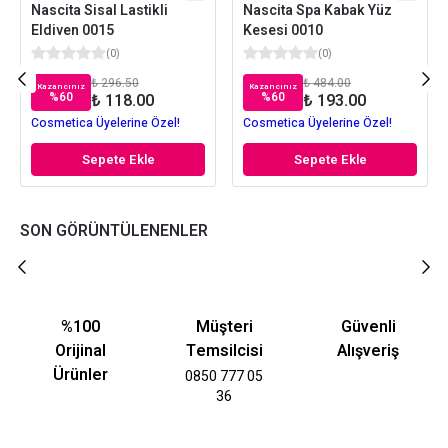
Nascita Sisal Lastikli
Nascita Spa Kabak Yüz
Eldiven 0015
Kesesi 0010
(
0
)
(
0
)
₺ 296.50
₺ 484.00
Kazancınız
Kazancınız
%
60
%
60
₺ 118.00
₺ 193.00
Cosmetica Üyelerine Özel!
Cosmetica Üyelerine Özel!
Sepete Ekle
Sepete Ekle
SON GÖRÜNTÜLENENLER
%100
Müşteri
Güvenli
Orijinal
Temsilcisi
Alışveriş
Ürünler
0850 777 05
36