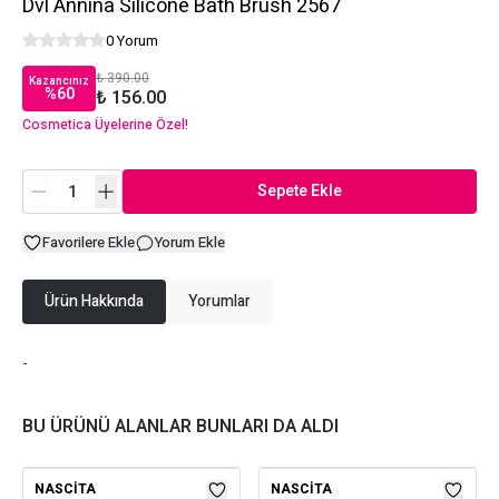
Dvl Annina Sılıcone Bath Brush 2567
0 Yorum
₺ 390.00
Kazancınız
%
60
₺ 156.00
Cosmetica Üyelerine Özel!
Sepete Ekle
Favorilere Ekle
Yorum Ekle
Ürün Hakkında
Yorumlar
-
BU ÜRÜNÜ ALANLAR BUNLARI DA ALDI
NASCITA
NASCITA