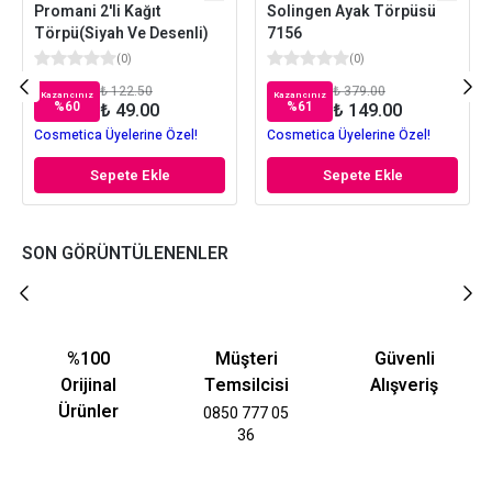
Promani 2'li Kağıt
Solingen Ayak Törpüsü
Törpü(Siyah Ve Desenli)
7156
(
0
)
(
0
)
₺ 122.50
₺ 379.00
Kazancınız
Kazancınız
%
60
%
61
₺ 49.00
₺ 149.00
Cosmetica Üyelerine Özel!
Cosmetica Üyelerine Özel!
Sepete Ekle
Sepete Ekle
SON GÖRÜNTÜLENENLER
%100
Müşteri
Güvenli
Orijinal
Temsilcisi
Alışveriş
Ürünler
0850 777 05
36