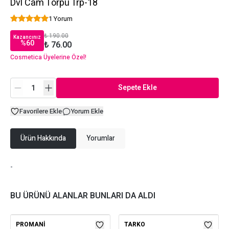
Dvl Cam Törpü Trp-18
1 Yorum
₺ 190.00
Kazancınız
%
60
₺ 76.00
Cosmetica Üyelerine Özel!
Sepete Ekle
Favorilere Ekle
Yorum Ekle
Ürün Hakkında
Yorumlar
-
BU ÜRÜNÜ ALANLAR BUNLARI DA ALDI
PROMANI
TARKO