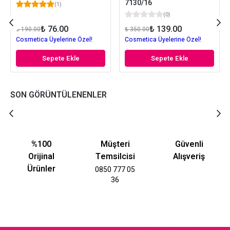
7130/16
(
1
)
(
0
)
₺ 76.00
₺ 139.00
₺ 190.00
₺ 350.00
Cosmetica Üyelerine Özel!
Cosmetica Üyelerine Özel!
Sepete Ekle
Sepete Ekle
SON GÖRÜNTÜLENENLER
%100
Müşteri
Güvenli
Orijinal
Temsilcisi
Alışveriş
Ürünler
0850 777 05
36