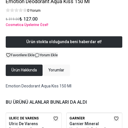
Emotion Deodorant Aqua Kiss 150 Ml
0 Yorum
₺ 127.00
₺ 319.00
Cosmetica Üyelerine Özel!
Ürün stokta olduğunda beni haberdar et!
Favorilere Ekle
Yorum Ekle
Ürün Hakkında
Yorumlar
Emotion Deodorant Aqua Kiss 150 Ml
BU ÜRÜNÜ ALANLAR BUNLARI DA ALDI
ULRIC DE VARENS
GARNIER
Ulric De Varens
Garnier Mineral