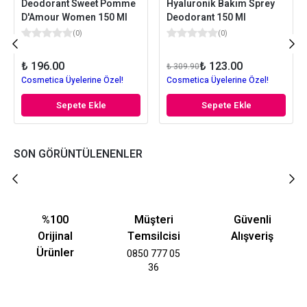
Deodorant Sweet Pomme
Hyaluronik Bakım Sprey
D'Amour Women 150 Ml
Deodorant 150 Ml
(
0
)
(
0
)
₺ 196.00
₺ 123.00
₺ 309.90
Cosmetica Üyelerine Özel!
Cosmetica Üyelerine Özel!
Sepete Ekle
Sepete Ekle
SON GÖRÜNTÜLENENLER
%100
Müşteri
Güvenli
Orijinal
Temsilcisi
Alışveriş
Ürünler
0850 777 05
36