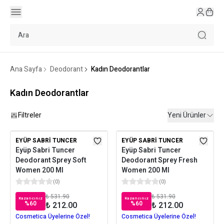
Ana Sayfa
Deodorant
Kadın Deodorantlar
Kadın Deodorantlar
Filtreler
Yeni Ürünler
EYÜP SABRI TUNCER
EYÜP SABRI TUNCER
Eyüp Sabri Tuncer
Eyüp Sabri Tuncer
Deodorant Sprey Soft
Deodorant Sprey Fresh
Women 200 Ml
Women 200 Ml
(
0
)
(
0
)
₺ 531.90
₺ 531.90
Kazancınız
Kazancınız
%
60
%
60
₺ 212.00
₺ 212.00
Cosmetica Üyelerine Özel!
Cosmetica Üyelerine Özel!