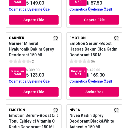
%
60
%
60
₺ 149.00
₺ 87.50
Cosmetica Üyelerine Özel!
Cosmetica Üyelerine Özel!
Sepete Ekle
Sepete Ekle
GARNIER
EMOTION
Garnier Mineral
Emotion Serum-Boost
Hyaluronik Bakım Sprey
Hassas Bakım Cica Kadın
Deodorant 150 Ml
Deodorant 150 Ml
(
0
)
(
0
)
₺ 309.90
₺ 429.00
Kazancınız
Kazancınız
%
60
%
61
₺ 123.00
₺ 169.00
Cosmetica Üyelerine Özel!
Cosmetica Üyelerine Özel!
Sepete Ekle
Stokta Yok
EMOTION
NIVEA
Emotion Serum-Boost Cilt
Nivea Kadın Sprey
Tonu Eşitleyici Vitamin C
Deodorant Black&White
Kadın Deodorant 150 Ml
Authentic 150 Ml