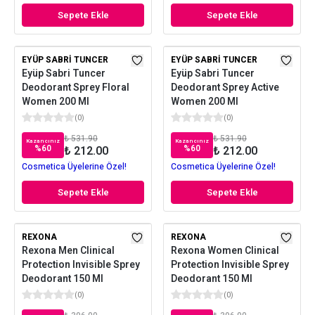
Sepete Ekle
Sepete Ekle
EYÜP SABRI TUNCER
EYÜP SABRI TUNCER
Eyüp Sabri Tuncer
Eyüp Sabri Tuncer
Deodorant Sprey Floral
Deodorant Sprey Active
Women 200 Ml
Women 200 Ml
(
0
)
(
0
)
₺ 531.90
₺ 531.90
Kazancınız
Kazancınız
%
60
%
60
₺ 212.00
₺ 212.00
Cosmetica Üyelerine Özel!
Cosmetica Üyelerine Özel!
Sepete Ekle
Sepete Ekle
REXONA
REXONA
Rexona Men Clinical
Rexona Women Clinical
Protection Invisible Sprey
Protection Invisible Sprey
Deodorant 150 Ml
Deodorant 150 Ml
(
0
)
(
0
)