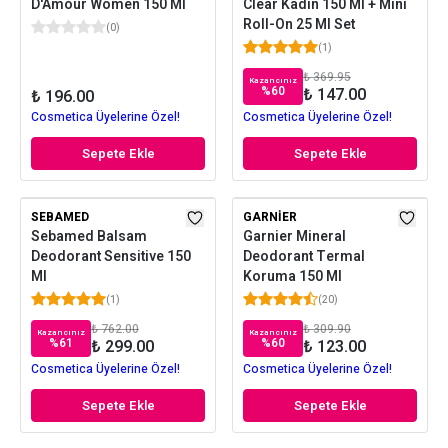
D'Amour Women 150 Ml
Clear Kadın 150 Ml + Mini
Roll-On 25 Ml Set
(
0
)
(
1
)
₺ 369.95
Kazancınız
%
60
₺ 147.00
₺ 196.00
Cosmetica Üyelerine Özel!
Cosmetica Üyelerine Özel!
Sepete Ekle
Sepete Ekle
SEBAMED
GARNIER
Sebamed Balsam
Garnier Mineral
Deodorant Sensitive 150
Deodorant Termal
Ml
Koruma 150 Ml
(
1
)
(
20
)
₺ 762.00
₺ 309.90
Kazancınız
Kazancınız
%
61
%
60
₺ 299.00
₺ 123.00
Cosmetica Üyelerine Özel!
Cosmetica Üyelerine Özel!
Sepete Ekle
Sepete Ekle