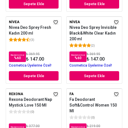
Sepete Ekle
Sepete Ekle
NIVEA
NIVEA
Nivea Deo Sprey Fresh
Nivea Deo Sprey İnvisible
Kadın 200 ml
Black&White Clear Kadın
200 ml
(
3
)
(
2
)
₺ 369.95
₺ 369.95
Kazancınız
Kazancınız
%
60
%
60
₺ 147.00
₺ 147.00
Cosmetica Üyelerine Özel!
Cosmetica Üyelerine Özel!
Sepete Ekle
Sepete Ekle
REXONA
FA
Rexona Deodorant Nap
Fa Deodorant
Mystick Love 150 Ml
Soft&Control Women 150
Ml
(
0
)
(
0
)
₺ 377.00
₺ 219.00
Kazancınız
Kazancınız