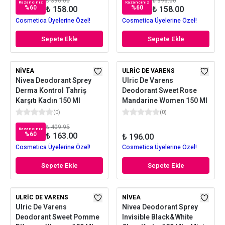
₺ 396.00
₺ 396.00
Kazancınız
Kazancınız
%
60
%
60
₺ 158.00
₺ 158.00
Cosmetica Üyelerine Özel!
Cosmetica Üyelerine Özel!
Sepete Ekle
Sepete Ekle
NIVEA
ULRIC DE VARENS
Nivea Deodorant Sprey
Ulric De Varens
Derma Kontrol Tahriş
Deodorant Sweet Rose
Karşıtı Kadın 150 Ml
Mandarine Women 150 Ml
(
0
)
(
0
)
₺ 409.95
Kazancınız
%
60
₺ 163.00
₺ 196.00
Cosmetica Üyelerine Özel!
Cosmetica Üyelerine Özel!
Sepete Ekle
Sepete Ekle
ULRIC DE VARENS
NIVEA
Ulric De Varens
Nivea Deodorant Sprey
Deodorant Sweet Pomme
Invisible Black&White