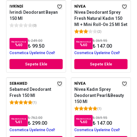
IVRINDI
NIVEA
İvrindi Deodorant Bayan
Nivea Deodorant Sprey
150 Ml
Fresh Natural Kadın 150
Ml + Mini Roll-On 25 Ml Set
(
0
)
(
2
)
₺ 249.00
₺ 369.95
Kazancınız
Kazancınız
%
60
%
60
₺ 99.50
₺ 147.00
Cosmetica Üyelerine Özel!
Cosmetica Üyelerine Özel!
Sepete Ekle
Sepete Ekle
SEBAMED
NIVEA
Sebamed Deodorant
Nivea Kadın Sprey
Fresh 150 Ml
Deodorant Pearl&Beauty
150 Ml
(
1
)
(
1
)
₺ 762.00
₺ 369.95
Kazancınız
Kazancınız
%
61
%
60
₺ 299.00
₺ 147.00
Cosmetica Üyelerine Özel!
Cosmetica Üyelerine Özel!