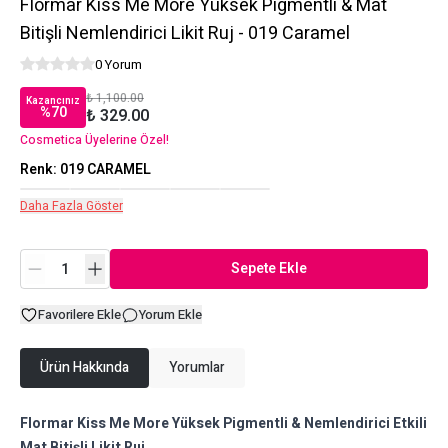
Flormar Kiss Me More Yüksek Pigmentli & Mat
Bitişli Nemlendirici Likit Ruj - 019 Caramel
0 Yorum
₺ 1,100.00
Kazancınız
%
70
₺ 329.00
Cosmetica Üyelerine Özel!
Renk
:
019 CARAMEL
Daha Fazla Göster
Sepete Ekle
Favorilere Ekle
Yorum Ekle
Ürün Hakkında
Yorumlar
Flormar Kiss Me More Yüksek Pigmentli & Nemlendirici Etkili
Mat Bitişli Likit Ruj