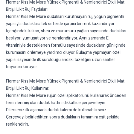
Flormar Kiss Me More Yüksek Pigmentli & Nemlendirici Etkili Mat
Bitişli Likit Ruj Faydaları:
Flormar Kiss Me More dudakları kurutmayan ruj, yoğun pigmentli
yapısıyla dudaklara tek seferde çarpıcı bir renk kazandırıyor.
İçeriğindeki kakao, shea ve murumuru yağları sayesinde dudakları
besliyor, yumuşatıyor ve nemlendiriyor. Aynı zamanda E
vitaminiyle desteklenen formülü sayesinde dudakların gün içinde
kurumasını önlemeye yardımcı oluyor. Bulaşma yapmayan özel
yapısı sayesinde ilk sürüldüğü andaki tazeliğini uzun saatler
boyunca koruyor.
Flormar Kiss Me More Yüksek Pigmentli & Nemlendirici Etkili Mat
Bitişli Likit Ruj Kullanımı:
Flormar Kiss Me More rujun özel aplikatörünü kullanarak önceden
temizlenmiş olan dudak hattını dikkatlice çerçeveleyin.
Dilerseniz ilk aşamada dudak kalemi de kullanabilirsiniz.
Çerçeveyi belirledikten sonra dudakların tamamını eşit şekilde
renklendirin.