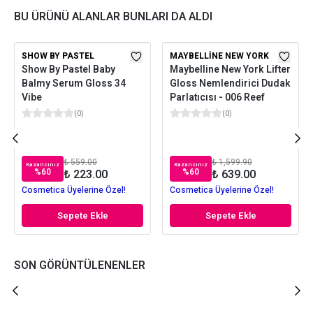
BU ÜRÜNÜ ALANLAR BUNLARI DA ALDI
SHOW BY PASTEL
MAYBELLINE NEW YORK
Show By Pastel Baby
Maybelline New York Lifter
Balmy Serum Gloss 34
Gloss Nemlendirici Dudak
Vibe
Parlatıcısı - 006 Reef
(
0
)
(
0
)
₺ 559.00
₺ 1,599.90
Kazancınız
Kazancınız
%
60
%
60
₺ 223.00
₺ 639.00
Cosmetica Üyelerine Özel!
Cosmetica Üyelerine Özel!
Sepete Ekle
Sepete Ekle
SON GÖRÜNTÜLENENLER