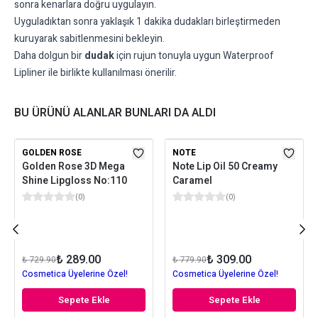
sonra kenarlara doğru uygulayın.
Uyguladıktan sonra yaklaşık 1 dakika dudakları birleştirmeden
kuruyarak sabitlenmesini bekleyin.
Daha dolgun bir
dudak
için rujun tonuyla uygun Waterproof
Lipliner ile birlikte kullanılması önerilir.
BU ÜRÜNÜ ALANLAR BUNLARI DA ALDI
GOLDEN ROSE
NOTE
Golden Rose 3D Mega
Note Lip Oil 50 Creamy
Shine Lipgloss No:110
Caramel
(
0
)
(
0
)
₺ 289.00
₺ 309.00
₺ 729.90
₺ 779.90
Cosmetica Üyelerine Özel!
Cosmetica Üyelerine Özel!
Sepete Ekle
Sepete Ekle