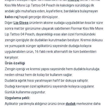
Kiss Me More Lip Tattoo 04 Peach ile kalıcılığını sürüldüğü ilk
andaki gibi muhafaza eden, kıyafetlere, bardaklara bulaşmayan
kalıcı ruj
hayali gerçeğe dönüşüyor.
Diğer
Lip Gloss
ürünlerin aksine sudağa uyguladıktan kısa bir süre
sonra mat bir görünüme ulaşarak sabitlenen Flormar Kiss Me More
Lip Tattoo 04 Peach, dayanıklılığı esas alan özel formülündeki
zengin içeriğiyle de dudakları kurutmadan besliyor. Kremsi dokusu
ve yumuşacık sünger aplikatörü sayesinde dudağa kolayca
uygulanabilen ürün, 16 faklı renk alternatifi ile tüm beklentileri
karşılıyor.
Ürün özelliği
Zengin içeriği ve kremsi yapısı sayesinde hem dudakta kuruluğa
neden olmaz hem de kolay bir kullanım sağlar.
Dudakta ağırlık hissi yaratmayan hafif bir dokuya sahiptir.
Dudağı kavrayan özel aplikatörü sayesinde kolayca uygulanır.
Günlük kullanıma uygundur.
Uygulama şekli:
Aplikatör yardımıyla aldığınız ürünü önce
dudak
merkezine daha