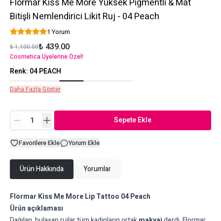
Flormar Kiss Me More Yüksek Pigmentli & Mat
Bitişli Nemlendirici Likit Ruj - 04 Peach
1 Yorum
₺ 439.00
₺ 1,100.00
Cosmetica Üyelerine Özel!
Renk
:
04 PEACH
Daha Fazla Göster
Sepete Ekle
Favorilere Ekle
Yorum Ekle
Ürün Hakkında
Yorumlar
Flormar Kiss Me More Lip Tattoo 04 Peach
Ürün açıklaması
Dağılan, bulaşan rujlar tüm kadınların ortak
makyaj
derdi. Flormar