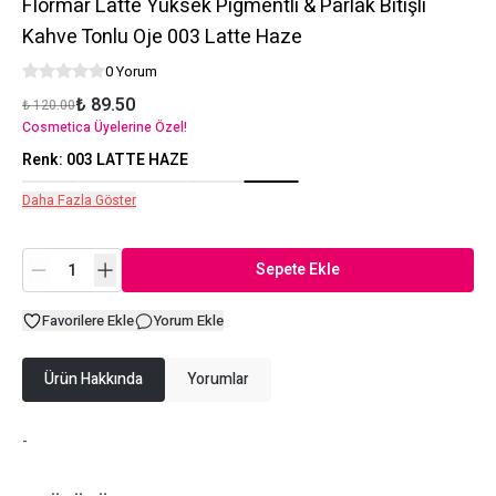
Flormar Latte Yüksek Pigmentli & Parlak Bitişli
Kahve Tonlu Oje 003 Latte Haze
0 Yorum
₺ 89.50
₺ 120.00
Cosmetica Üyelerine Özel!
Renk
:
003 LATTE HAZE
Daha Fazla Göster
Sepete Ekle
Favorilere Ekle
Yorum Ekle
Ürün Hakkında
Yorumlar
-