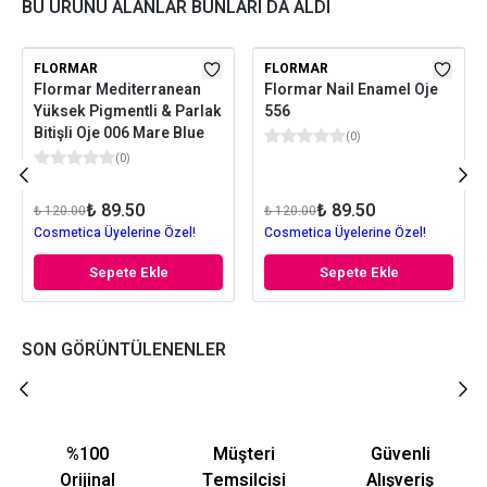
BU ÜRÜNÜ ALANLAR BUNLARI DA ALDI
FLORMAR
FLORMAR
Flormar Mediterranean
Flormar Nail Enamel Oje
Yüksek Pigmentli & Parlak
556
Bitişli Oje 006 Mare Blue
(
0
)
(
0
)
₺ 89.50
₺ 89.50
₺ 120.00
₺ 120.00
Cosmetica Üyelerine Özel!
Cosmetica Üyelerine Özel!
Sepete Ekle
Sepete Ekle
SON GÖRÜNTÜLENENLER
%100
Müşteri
Güvenli
Orijinal
Temsilcisi
Alışveriş