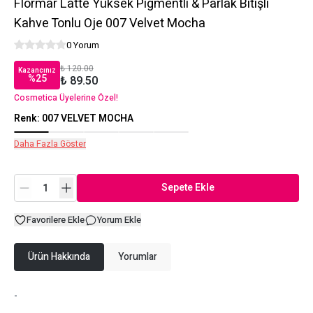
Flormar Latte Yüksek Pigmentli & Parlak Bitişli
Kahve Tonlu Oje 007 Velvet Mocha
0 Yorum
₺ 120.00
Kazancınız
%
25
₺ 89.50
Cosmetica Üyelerine Özel!
Renk
:
007 VELVET MOCHA
Daha Fazla Göster
Sepete Ekle
Favorilere Ekle
Yorum Ekle
Ürün Hakkında
Yorumlar
-