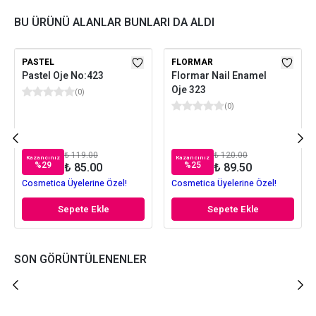
BU ÜRÜNÜ ALANLAR BUNLARI DA ALDI
PASTEL
FLORMAR
Pastel Oje No:423
Flormar Nail Enamel
Oje 323
(
0
)
(
0
)
₺ 119.00
₺ 120.00
Kazancınız
Kazancınız
%
29
%
25
₺ 85.00
₺ 89.50
Cosmetica Üyelerine Özel!
Cosmetica Üyelerine Özel!
Sepete Ekle
Sepete Ekle
SON GÖRÜNTÜLENENLER