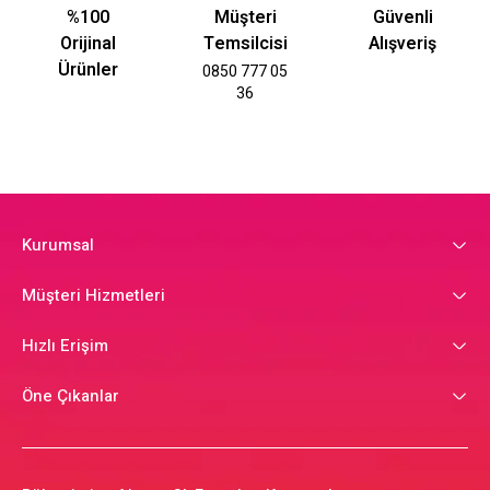
%100
Müşteri
Güvenli
Orijinal
Temsilcisi
Alışveriş
Ürünler
0850 777 05
36
Kurumsal
Müşteri Hizmetleri
Hızlı Erişim
Öne Çıkanlar