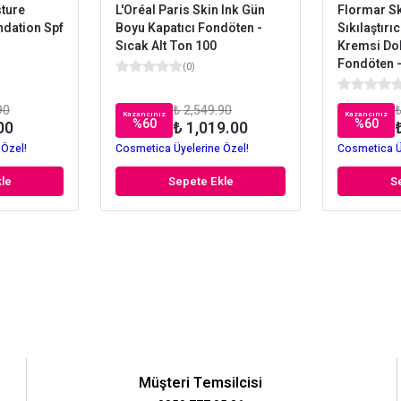
ture
L'Oréal Paris Skin Ink Gün
Flormar Sk
ndation Spf
Boyu Kapatıcı Fondöten -
Sıkılaştırı
Sıcak Alt Ton 100
Kremsi Do
Fondöten -
(
0
)
90
₺ 2,549.90
₺
Kazancınız
Kazancınız
%
60
%
60
00
₺ 1,019.00
 Özel!
Cosmetica Üyelerine Özel!
Cosmetica Ü
le
Sepete Ekle
S
Müşteri Temsilcisi