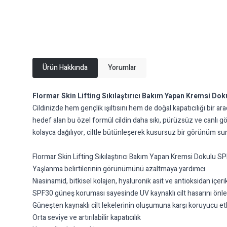
Ürün Hakkında
Yorumlar
Flormar Skin Lifting Sıkılaştırıcı Bakım Yapan Kremsi Do
Cildinizde hem gençlik ışıltısını hem de doğal kapatıcılığı bir ar
hedef alan bu özel formül cildin daha sıkı, pürüzsüz ve canlı
kolayca dağılıyor, ciltle bütünleşerek kusursuz bir görünüm su
Flormar Skin Lifting Sıkılaştırıcı Bakım Yapan Kremsi Dokulu SP
Yaşlanma belirtilerinin görünümünü azaltmaya yardımcı
Niasinamid, bitkisel kolajen, hyaluronik asit ve antioksidan içer
SPF30 güneş koruması sayesinde UV kaynaklı cilt hasarını ön
Güneşten kaynaklı cilt lekelerinin oluşumuna karşı koruyucu et
Orta seviye ve artırılabilir kapatıcılık