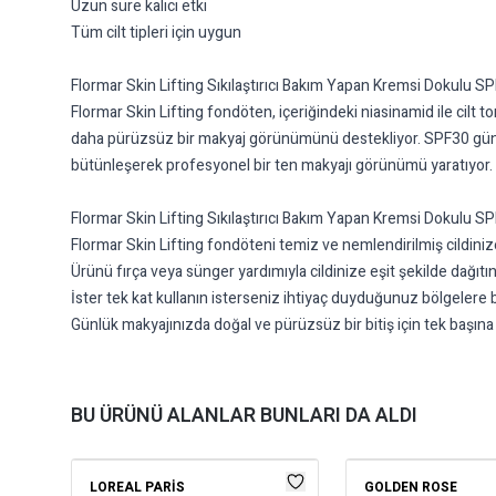
Uzun süre kalıcı etki
Tüm cilt tipleri için uygun
Flormar Skin Lifting Sıkılaştırıcı Bakım Yapan Kremsi Dokulu S
Flormar Skin Lifting fondöten, içeriğindeki niasinamid ile cilt 
daha pürüzsüz bir makyaj görünümünü destekliyor. SPF30 güneş
bütünleşerek profesyonel bir ten makyajı görünümü yaratıyor. İd
Flormar Skin Lifting Sıkılaştırıcı Bakım Yapan Kremsi Dokulu S
Flormar Skin Lifting fondöteni temiz ve nemlendirilmiş cildiniz
Ürünü fırça veya sünger yardımıyla cildinize eşit şekilde dağıtın
İster tek kat kullanın isterseniz ihtiyaç duyduğunuz bölgelere b
Günlük makyajınızda doğal ve pürüzsüz bir bitiş için tek başına ya
BU ÜRÜNÜ ALANLAR BUNLARI DA ALDI
LOREAL PARIS
GOLDEN ROSE