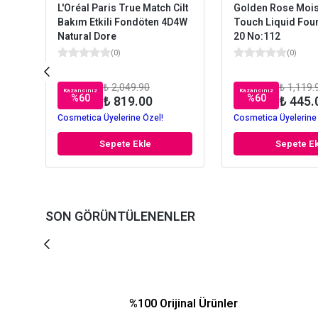
L'Oréal Paris True Match Cilt
Golden Rose Mois
Bakım Etkili Fondöten 4D4W
Touch Liquid Fou
Natural Dore
20 No:112
(
0
)
(
0
)
₺ 2,049.90
₺ 1,119.
Kazancınız
Kazancınız
%
60
%
60
₺ 819.00
₺ 445.
Cosmetica Üyelerine Özel!
Cosmetica Üyelerine
Sepete Ekle
Sepete Ek
SON GÖRÜNTÜLENENLER
%100 Orijinal Ürünler