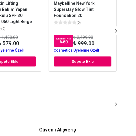
in Lifting
Maybelline New York
Flo
cı Bakım Yapan
Superstay Glow Tint
Sık
kulu SPF 30
Foundation 20
Kre
 050 Light Beige
Fon
(
0
)
(
0
)
 1,450.00
₺ 2,499.90
Kazancınız
Kaz
%
60
₺ 579.00
₺ 999.00
yelerine Özel!
Cosmetica Üyelerine Özel!
Cos
epete Ekle
Sepete Ekle
Güvenli Alışveriş