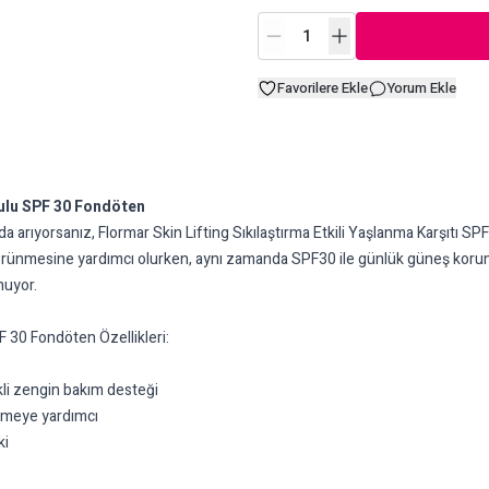
Favorilere Ekle
Yorum Ekle
kulu SPF 30 Fondöten
ada arıyorsanız, Flormar Skin Lifting Sıkılaştırma Etkili Yaşlanma Karşıtı SP
 görünmesine yardımcı olurken, aynı zamanda SPF30 ile günlük güneş koru
nuyor.
F 30 Fondöten Özellikleri:
ikli zengin bakım desteği
lemeye yardımcı
ki