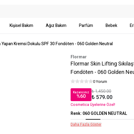
Kişisel Bakım
Ağız Bakım
Parfüm
Bebek
Er
akım Yapan Kremsi Dokulu SPF 30 Fondöten - 060 Golden Neutral
Flormar
Flormar Skin Lifting Sıkıl
Fondöten - 060 Golden Neu
0 Yorum
₺ 1,450.00
Kazancınız
%
60
₺ 579.00
Cosmetica Üyelerine Özel!
Renk
:
060 GOLDEN NEUTRAL
Daha Fazla Göster