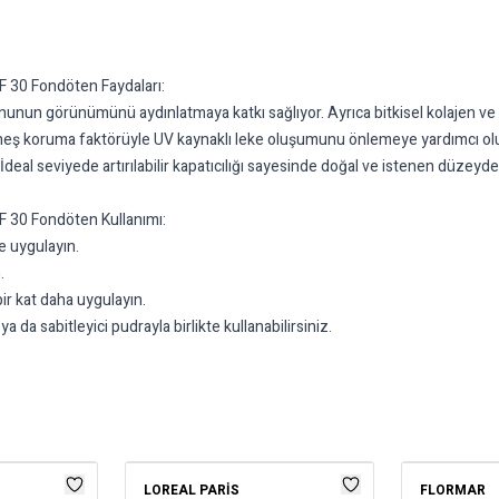
PF 30 Fondöten Faydaları:
tonunun görünümünü aydınlatmaya katkı sağlıyor. Ayrıca bitkisel kolajen ve 
 koruma faktörüyle UV kaynaklı leke oluşumunu önlemeye yardımcı oluyor
eal seviyede artırılabilir kapatıcılığı sayesinde doğal ve istenen düzeyd
PF 30 Fondöten Kullanımı:
e uygulayın.
.
ir kat daha uygulayın.
 da sabitleyici pudrayla birlikte kullanabilirsiniz.
LOREAL PARIS
FLORMAR