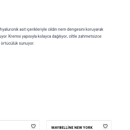
hyaluronik asit içerikleriyle cildin nem dengesini koruyarak
. Kremsi yapısıyla kolayca dağılıyor, ciltle zahmetsizce
e örtücülük sunuyor.
MAYBELLINE NEW YORK
FL