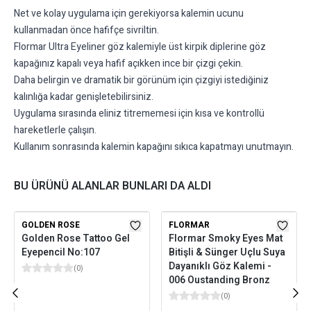
Net ve kolay uygulama için gerekiyorsa kalemin ucunu
kullanmadan önce hafifçe sivriltin.
Flormar Ultra Eyeliner göz kalemiyle üst kirpik diplerine göz
kapağınız kapalı veya hafif açıkken ince bir çizgi çekin.
Daha belirgin ve dramatik bir görünüm için çizgiyi istediğiniz
kalınlığa kadar genişletebilirsiniz.
Uygulama sırasında eliniz titrememesi için kısa ve kontrollü
hareketlerle çalışın.
Kullanım sonrasında kalemin kapağını sıkıca kapatmayı unutmayın.
BU ÜRÜNÜ ALANLAR BUNLARI DA ALDI
GOLDEN ROSE
FLORMAR
Golden Rose Tattoo Gel
Flormar Smoky Eyes Mat
Eyepencil No:107
Bitişli & Sünger Uçlu Suya
Dayanıklı Göz Kalemi -
(
0
)
006 Oustanding Bronz
(
0
)