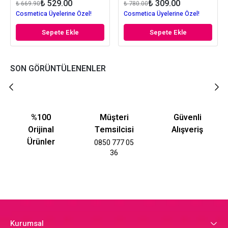
₺ 529.00
₺ 309.00
₺ 669.90
₺ 780.00
Cosmetica Üyelerine Özel!
Cosmetica Üyelerine Özel!
Sepete Ekle
Sepete Ekle
SON GÖRÜNTÜLENENLER
%100
Müşteri
Güvenli
Orijinal
Temsilcisi
Alışveriş
Ürünler
0850 777 05
36
Kurumsal