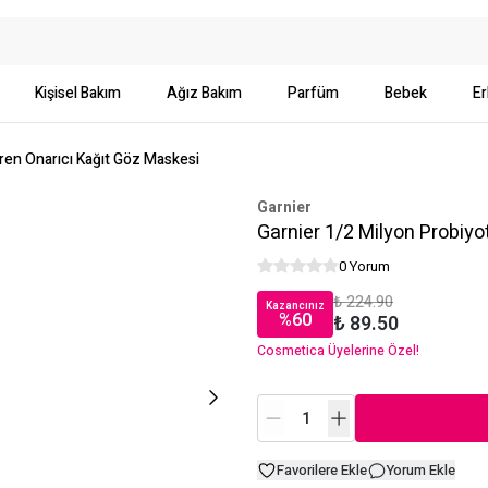
Kişisel Bakım
Ağız Bakım
Parfüm
Bebek
Er
eren Onarıcı Kağıt Göz Maskesi
Garnier
Garnier 1/2 Milyon Probiyo
0 Yorum
₺ 224.90
Kazancınız
%
60
₺ 89.50
Cosmetica Üyelerine Özel!
Favorilere Ekle
Yorum Ekle