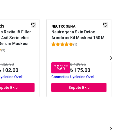
RIS
NEUTROGENA
GA
s Revitalift Filler
Neutrogena Skin Detox
Gar
Asit Serinletici
Arındırıcı Kil Maskesi 150 Ml
Mas
 Serum Maskesi
(
1
)
(
3
)
 256.90
₺ 439.95
Kazancınız
Kaz
%
60
₺ 102.00
₺ 175.00
yelerine Özel!
Cosmetica Üyelerine Özel!
Cos
epete Ekle
Sepete Ekle