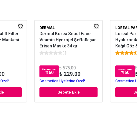
DERMAL
LOREAL PA
lift Filler
Dermal Korea Seoul Face
Loreal Pari
üz Maskesi
Vitamin Hydrojel Şeffaflaşan
Hyaluronik 
Eriyen Maske 34 gr
Kağıt Göz
(
0
)
₺ 575.00
₺
Kazancınız
Kazancınız
%
60
%
60
00
₺ 229.00
 Özel!
Cosmetica Üyelerine Özel!
Cosmetica Ü
le
Sepete Ekle
S