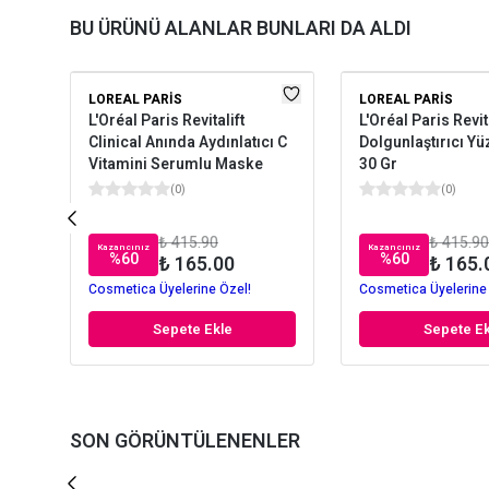
BU ÜRÜNÜ ALANLAR BUNLARI DA ALDI
LOREAL PARIS
LOREAL PARIS
L'Oréal Paris Revitalift
L'Oréal Paris Revita
Clinical Anında Aydınlatıcı C
Dolgunlaştırıcı Y
Vitamini Serumlu Maske
30 Gr
(
0
)
(
0
)
₺ 415.90
₺ 415.90
Kazancınız
Kazancınız
%
60
%
60
₺ 165.00
₺ 165.
Cosmetica Üyelerine Özel!
Cosmetica Üyelerine
Sepete Ekle
Sepete Ek
SON GÖRÜNTÜLENENLER