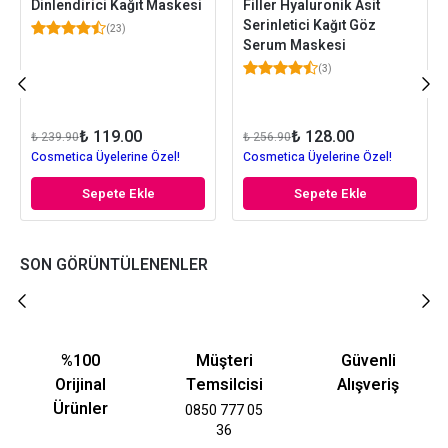
Dinlendirici Kağıt Maskesi
Filler Hyaluronik Asit
Serinletici Kağıt Göz
(
23
)
Serum Maskesi
(
3
)
₺ 119.00
₺ 128.00
₺ 239.90
₺ 256.90
Cosmetica Üyelerine Özel!
Cosmetica Üyelerine Özel!
Sepete Ekle
Sepete Ekle
SON GÖRÜNTÜLENENLER
%100
Müşteri
Güvenli
Orijinal
Temsilcisi
Alışveriş
Ürünler
0850 777 05
36