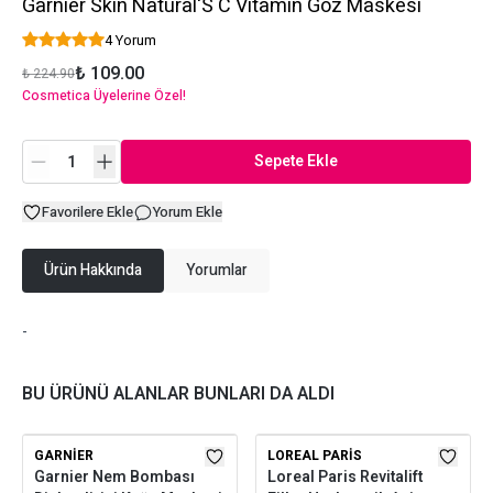
Garnier Skin Natural'S C Vitamin Göz Maskesi
4 Yorum
₺ 109.00
₺ 224.90
Cosmetica Üyelerine Özel!
Sepete Ekle
Favorilere Ekle
Yorum Ekle
Ürün Hakkında
Yorumlar
-
BU ÜRÜNÜ ALANLAR BUNLARI DA ALDI
GARNIER
LOREAL PARIS
Garnier Nem Bombası
Loreal Paris Revitalift