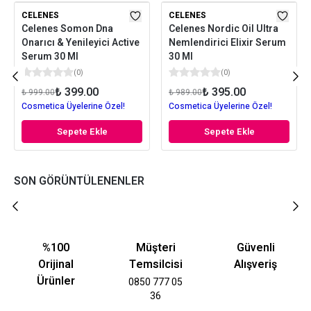
CELENES
CELENES
Celenes Somon Dna
Celenes Nordic Oil Ultra
Onarıcı & Yenileyici Active
Nemlendirici Elixir Serum
Serum 30 Ml
30 Ml
(
0
)
(
0
)
₺ 399.00
₺ 395.00
₺ 999.00
₺ 989.00
Cosmetica Üyelerine Özel!
Cosmetica Üyelerine Özel!
Sepete Ekle
Sepete Ekle
SON GÖRÜNTÜLENENLER
%100
Müşteri
Güvenli
Orijinal
Temsilcisi
Alışveriş
Ürünler
0850 777 05
36