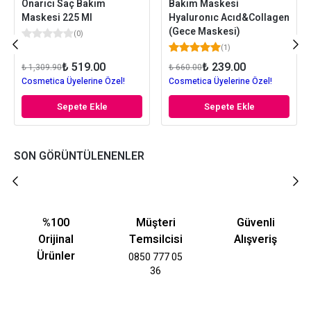
Onarıcı Saç Bakım
Bakım Maskesi
Maskesi 225 Ml
Hyaluronıc Acıd&Collagen
(Gece Maskesi)
(
0
)
(
1
)
₺ 519.00
₺ 239.00
₺ 1,309.90
₺ 660.00
Cosmetica Üyelerine Özel!
Cosmetica Üyelerine Özel!
Sepete Ekle
Sepete Ekle
SON GÖRÜNTÜLENENLER
%100
Müşteri
Güvenli
Orijinal
Temsilcisi
Alışveriş
Ürünler
0850 777 05
36