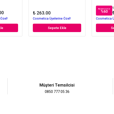
₺
Kazancınız
%
60
00
₺ 263.00
 Özel!
Cosmetica Üyelerine Özel!
Cosmetica Ü
le
Sepete Ekle
S
Müşteri Temsilcisi
0850 777 05 36