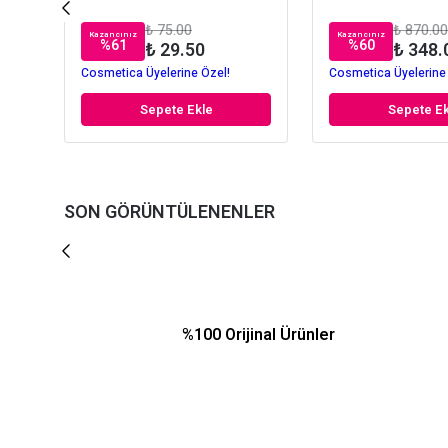
₺ 75.00
₺ 870.00
Kazancınız
Kazancınız
%
61
%
60
₺ 29.50
₺ 348.
Cosmetica Üyelerine Özel!
Cosmetica Üyelerine
Sepete Ekle
Sepete Ek
SON GÖRÜNTÜLENENLER
%100 Orijinal Ürünler