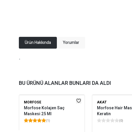
Ürün Hakkında
Yorumlar
-
BU ÜRÜNÜ ALANLAR BUNLARI DA ALDI
MORFOSE
AKAT
Morfose Kolajen Saç
Morfose Hair Mas
Maskesi 25 Ml
Keratin
(
1
)
(
0
)