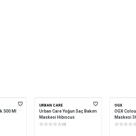
URBAN CARE
OGX
k 500 Ml
Urban Care Yoğun Saç Bakım
OGX Colour
Maskesi Hıbıscus
Maskesi 3
(
0
)