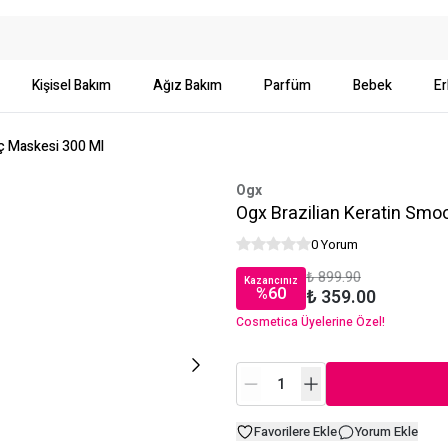
Kişisel Bakım
Ağız Bakım
Parfüm
Bebek
Er
ç Maskesi 300 Ml
Ogx
Ogx Brazilian Keratin Smo
0 Yorum
₺ 899.90
Kazancınız
%
60
₺ 359.00
Cosmetica Üyelerine Özel!
Favorilere Ekle
Yorum Ekle