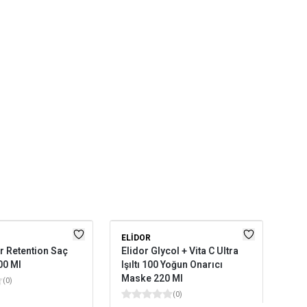
ELIDOR
UR
 Retention Saç
Elidor Glycol + Vita C Ultra
Urb
00 Ml
Işıltı 100 Yoğun Onarıcı
Kar
Maske 220 Ml
Bak
(
0
)
(
0
)