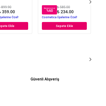
 899.90
₺ 585.00
Kazancınız
Kaz
%
60
₺ 359.00
₺ 234.00
yelerine Özel!
Cosmetica Üyelerine Özel!
Cos
epete Ekle
Sepete Ekle
Güvenli Alışveriş