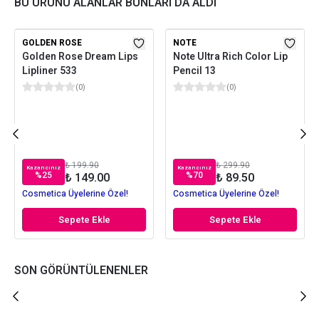
BU ÜRÜNÜ ALANLAR BUNLARI DA ALDI
GOLDEN ROSE
NOTE
Golden Rose Dream Lips
Note Ultra Rich Color Lip
Lipliner 533
Pencil 13
(
0
)
(
0
)
₺ 199.90
₺ 299.90
Kazancınız
Kazancınız
%
25
%
70
₺ 149.00
₺ 89.50
Cosmetica Üyelerine Özel!
Cosmetica Üyelerine Özel!
Sepete Ekle
Sepete Ekle
SON GÖRÜNTÜLENENLER