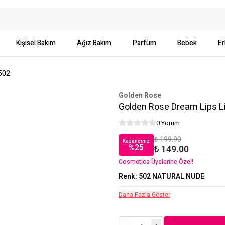
Kişisel Bakım
Ağız Bakım
Parfüm
Bebek
Er
 502
Golden Rose
Golden Rose Dream Lips Li
0 Yorum
₺ 199.90
Kazancınız
%
25
₺ 149.00
Cosmetica Üyelerine Özel!
Renk
:
502 NATURAL NUDE
Daha Fazla Göster