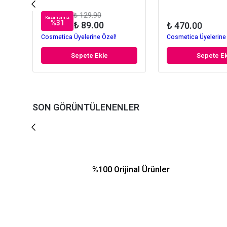
₺ 129.90
Kazancınız
%
31
₺ 89.00
₺ 470.00
Cosmetica Üyelerine Özel!
Cosmetica Üyelerine
Sepete Ekle
Sepete Ek
SON GÖRÜNTÜLENENLER
%100 Orijinal Ürünler