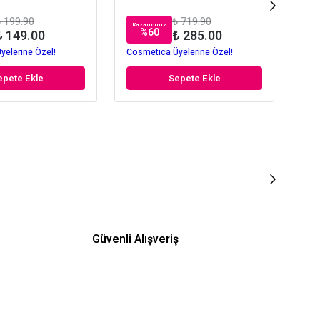
 199.90
₺ 719.90
Kazancınız
Kaz
%
60
₺ 149.00
₺ 285.00
yelerine Özel!
Cosmetica Üyelerine Özel!
Cos
epete Ekle
Sepete Ekle
Güvenli Alışveriş