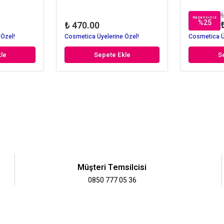
₺
Kazancınız
%
25
₺ 470.00
 Özel!
Cosmetica Üyelerine Özel!
Cosmetica Ü
le
Sepete Ekle
S
Müşteri Temsilcisi
0850 777 05 36