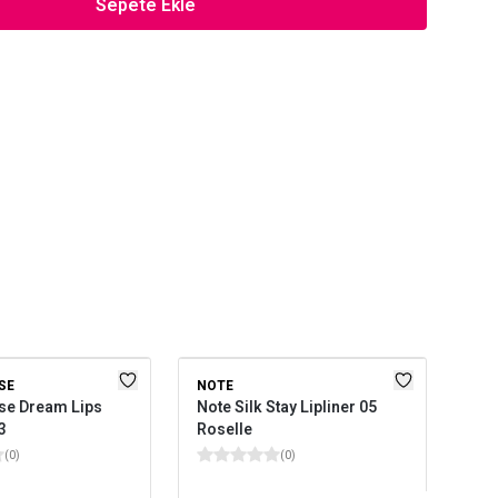
Sepete Ekle
SE
NOTE
PAS
se Dream Lips
Note Silk Stay Lipliner 05
Sho
3
Roselle
Kal
(
0
)
(
0
)