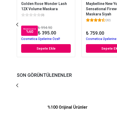
Golden Rose Wonder Lash
Maybelline New Y
12X Volume Maskara
Sensational Firew
Maskara Siyah
(
0
)
(
32
)
₺ 994.90
Kazancınız
%
60
₺ 395.00
₺ 759.00
Cosmetica Üyelerine Özel!
Cosmetica Üyelerine
Sepete Ekle
Sepete Ek
SON GÖRÜNTÜLENENLER
%100 Orijinal Ürünler