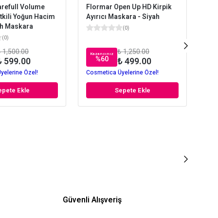
refull Volume
Flormar Open Up HD Kirpik
Gol
Etkili Yoğun Hacim
Ayırıcı Maskara - Siyah
Las
ah Maskara
(
0
)
(
0
)
 1,500.00
₺ 1,250.00
Kazancınız
Kaz
%
60
₺ 599.00
₺ 499.00
yelerine Özel!
Cosmetica Üyelerine Özel!
Cos
epete Ekle
Sepete Ekle
Güvenli Alışveriş