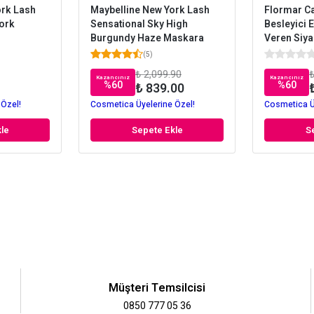
ork Lash
Maybelline New York Lash
Flormar Ca
ork
Sensational Sky High
Besleyici 
Burgundy Haze Maskara
Veren Siy
(
5
)
₺ 2,099.90
₺
Kazancınız
Kazancınız
%
60
%
60
₺ 839.00
 Özel!
Cosmetica Üyelerine Özel!
Cosmetica Ü
le
Sepete Ekle
S
Müşteri Temsilcisi
0850 777 05 36