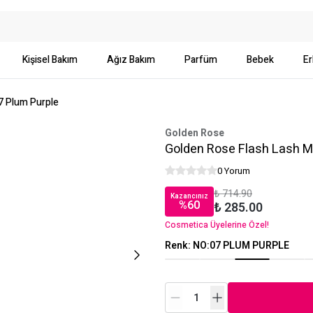
Kişisel Bakım
Ağız Bakım
Parfüm
Bebek
Er
7 Plum Purple
Golden Rose
Golden Rose Flash Lash M
0 Yorum
₺ 714.90
Kazancınız
%
60
₺ 285.00
Cosmetica Üyelerine Özel!
Renk
:
NO:07 PLUM PURPLE