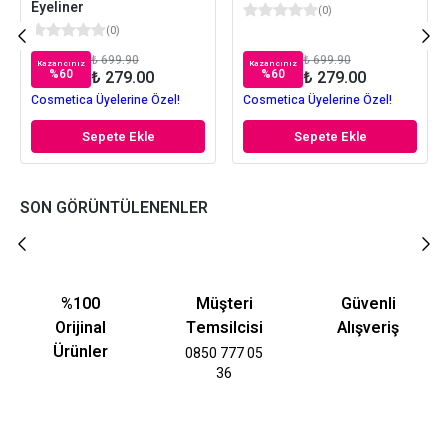
Eyeliner
(
0
)
(
0
)
₺ 699.90
₺ 699.90
Kazancınız
Kazancınız
%
60
%
60
₺ 279.00
₺ 279.00
Cosmetica Üyelerine Özel!
Cosmetica Üyelerine Özel!
Sepete Ekle
Sepete Ekle
SON GÖRÜNTÜLENENLER
%100
Müşteri
Güvenli
Orijinal
Temsilcisi
Alışveriş
Ürünler
0850 777 05
36