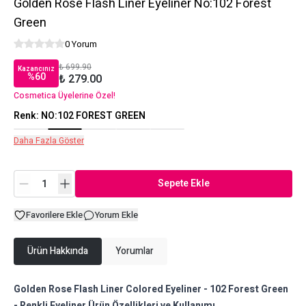
Golden Rose Flash Liner Eyeliner No:102 Forest
Green
0 Yorum
₺ 699.90
Kazancınız
%
60
₺ 279.00
Cosmetica Üyelerine Özel!
Renk
:
NO:102 FOREST GREEN
Daha Fazla Göster
Sepete Ekle
Favorilere Ekle
Yorum Ekle
Ürün Hakkında
Yorumlar
Golden Rose Flash Liner Colored Eyeliner - 102 Forest Green
- Renkli Eyeliner Ürün Özellikleri ve Kullanımı