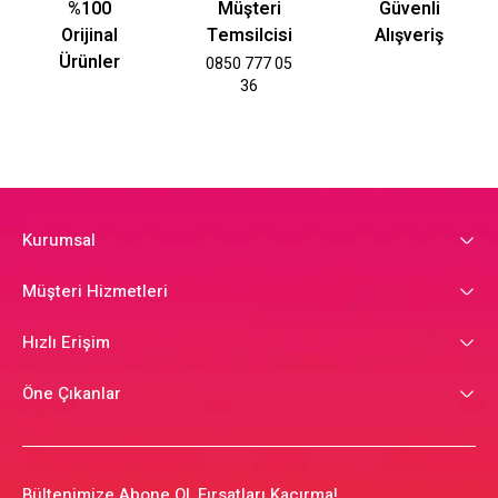
%100
Müşteri
Güvenli
Orijinal
Temsilcisi
Alışveriş
Ürünler
0850 777 05
36
Kurumsal
Müşteri Hizmetleri
Hızlı Erişim
Öne Çıkanlar
Bültenimize Abone Ol, Fırsatları Kaçırma!