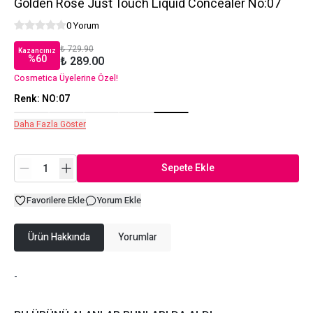
Golden Rose Just Touch Liquid Concealer No:07
0 Yorum
₺ 729.90
Kazancınız
%
60
₺ 289.00
Cosmetica Üyelerine Özel!
Renk
:
NO:07
Daha Fazla Göster
Sepete Ekle
Favorilere Ekle
Yorum Ekle
Ürün Hakkında
Yorumlar
-