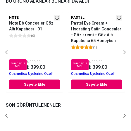
BU ÜRÜNÜ ALANLAR BUNLARI DA ALDI
NOTE
PASTEL
Note Bb Concealer Göz
Pastel Eye Cream +
Altı Kapatıcsı - 01
Hydrating Satin Concealer
- Göz kremi + Göz Altı
(
0
)
Kapatıcısı 65 Honeybun
(
1
)
₺ 999.90
₺ 999.00
Kazancınız
Kazancınız
%
60
%
60
₺ 399.00
₺ 399.00
Cosmetica Üyelerine Özel!
Cosmetica Üyelerine Özel!
Sepete Ekle
Sepete Ekle
SON GÖRÜNTÜLENENLER