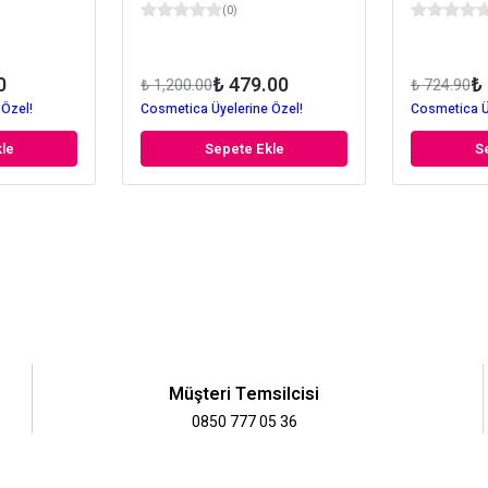
(
0
)
0
₺ 479.00
₺
₺ 1,200.00
₺ 724.90
 Özel!
Cosmetica Üyelerine Özel!
Cosmetica Ü
le
Sepete Ekle
S
Müşteri Temsilcisi
0850 777 05 36