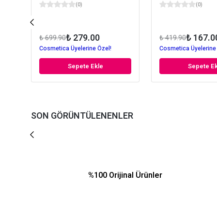
(
0
)
(
0
)
₺ 279.00
₺ 167.0
₺ 699.90
₺ 419.90
Cosmetica Üyelerine Özel!
Cosmetica Üyelerine
Sepete Ekle
Sepete Ek
SON GÖRÜNTÜLENENLER
%100 Orijinal Ürünler