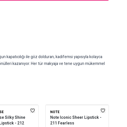
 kapatıcılığı ile göz dolduran, kadifemsi yapısıyla kolayca
 gönülleri kazanıyor. Her tür makyaja ve tene uygun mükemmel
SE
NOTE
GOL
e Silky Shine
Note Iconic Sheer Lipstick -
Gol
Lipstick - 212
211 Fearless
Ruj