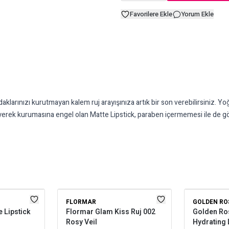
Favorilere Ekle
Yorum Ekle
nızı kurutmayan kalem ruj arayışınıza artık bir son verebilirsiniz. Yoğun
besleyerek kurumasına engel olan Matte Lipstick, paraben içermemesi ile de
FLORMAR
GOLDEN RO
 Lipstick
Flormar Glam Kiss Ruj 002
Golden Ros
Rosy Veil
Hydrating 