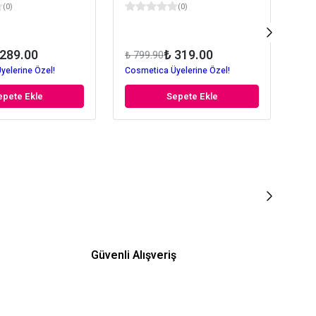
(
0
)
(
0
)
 289.00
₺ 319.00
₺ 799.90
₺ 6
yelerine Özel!
Cosmetica Üyelerine Özel!
Cos
epete Ekle
Sepete Ekle
Güvenli Alışveriş