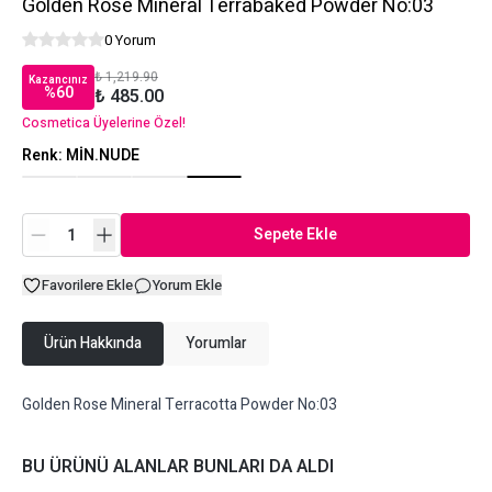
Golden Rose Mineral Terrabaked Powder No:03
0 Yorum
₺ 1,219.90
Kazancınız
%
60
₺ 485.00
Cosmetica Üyelerine Özel!
Renk
:
MİN.NUDE
Sepete Ekle
Favorilere Ekle
Yorum Ekle
Ürün Hakkında
Yorumlar
Golden Rose Mineral Terracotta Powder No:03
BU ÜRÜNÜ ALANLAR BUNLARI DA ALDI