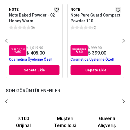
NOTE
NOTE
Note Baked Powder - 02
Note Pure Guard Compact
Honey Warm
Powder 110
(
0
)
(
0
)
₺ 1,019.90
₺ 999.90
Kazancınız
Kazancınız
%
60
%
60
₺ 405.00
₺ 399.00
Cosmetica Üyelerine Özel!
Cosmetica Üyelerine Özel!
Sepete Ekle
Sepete Ekle
SON GÖRÜNTÜLENENLER
%100
Müşteri
Güvenli
Orijinal
Temsilcisi
Alışveriş