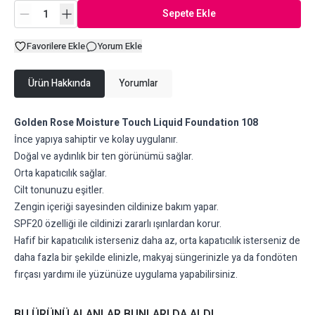
Sepete Ekle
Favorilere Ekle
Yorum Ekle
Ürün Hakkında
Yorumlar
Golden Rose Moisture Touch Liquid Foundation 108
İnce yapıya sahiptir ve kolay uygulanır.
Doğal ve aydınlık bir ten görünümü sağlar.
Orta kapatıcılık sağlar.
Cilt tonunuzu eşitler.
Zengin içeriği sayesinden cildinize bakım yapar.
SPF20 özelliği ile cildinizi zararlı ışınlardan korur.
Hafif bir kapatıcılık isterseniz daha az, orta kapatıcılık isterseniz de
daha fazla bir şekilde elinizle, makyaj süngerinizle ya da fondöten
fırçası yardımı ile yüzünüze uygulama yapabilirsiniz.
BU ÜRÜNÜ ALANLAR BUNLARI DA ALDI