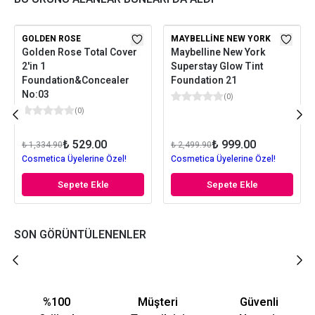
GOLDEN ROSE
MAYBELLINE NEW YORK
Golden Rose Total Cover
Maybelline New York
2'in 1
Superstay Glow Tint
Foundation&Concealer
Foundation 21
No:03
(
0
)
(
0
)
₺ 529.00
₺ 999.00
₺ 1,334.90
₺ 2,499.90
Cosmetica Üyelerine Özel!
Cosmetica Üyelerine Özel!
Sepete Ekle
Sepete Ekle
SON GÖRÜNTÜLENENLER
%100
Müşteri
Güvenli