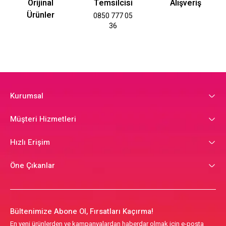
Orijinal
Temsilcisi
Alışveriş
Ürünler
0850 777 05
36
Kurumsal
Müşteri Hizmetleri
Hızlı Erişim
Öne Çıkanlar
Bültenimize Abone Ol, Fırsatları Kaçırma!
En yeni ürünlerden ve kampanyalardan haberdar olmak için e-posta